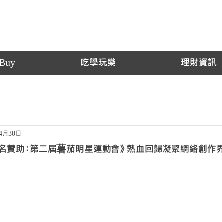
Buy
吃學玩樂
理財資訊
年4月30日
ESS 冠名贊助：第二屆薯茄明星運動會》熱血回歸凝聚網絡創作