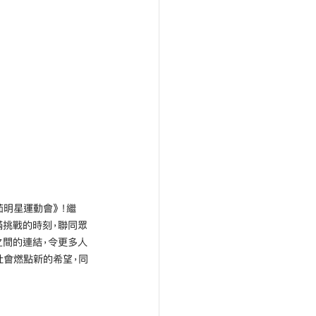
茄明星運動會》！繼
滿挑戰的時刻，聯同眾
之間的連結，令更多人
社會燃點新的希望，同