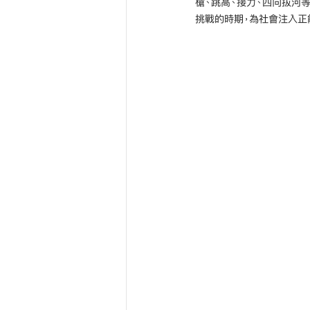
槍、跳高、接力、四向拔河
挑戰的時期，為社會注入正