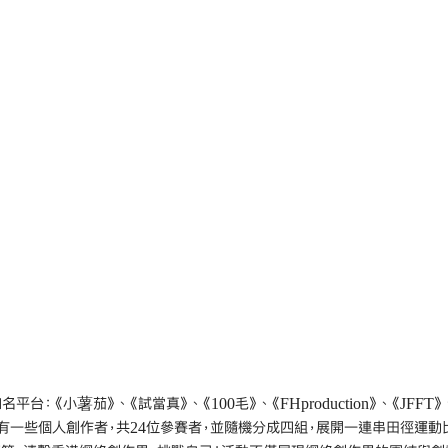
台：《小薯茄》、《試當真》、《100毛》、《FHproduction》、《JFF
有一些個人創作者，共24位參賽者，並隨機分成四組，展開一連串田徑運動