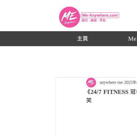
主頁
Me
anywhere me
2025
《24/7 FITN
笑