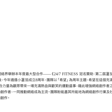
界舉辦本年度最大型合作——《24/7 FITNESS 冠名贊助：第二屆薯
評後，今年適逢小薯茄成立8周年，團隊以「希望」為周年主題，希望在這個充
合力量為觀眾帶來一場充滿熱血與歡笑的運動盛事，藉此增強網絡創作者
創作者，一同推動網絡成為主流。團隊盼能盡其所能地為網絡創作行業及
創作。