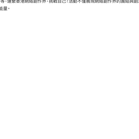
等等，連繫香港網絡創作界，挑戰自己！活動不僅展現網絡創作界的團結與創
能量。