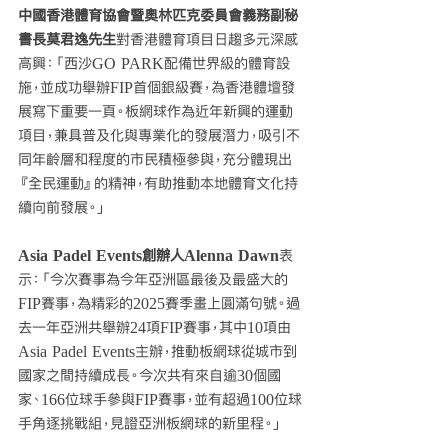
中國香港體育協會暨奧林匹克委員會義務副秘
書長莫君逸先生
對香港體育項目日趨多元深感
高興：「西沙GO PARK配備世界級的體育設
施，並成功舉辦FIP首個銀級賽，為香港體壇發
展寫下重要一頁。板網球作為近年新興的運動
項目，兼具普及化與專業化的發展潛力，吸引不
同年齡層和程度的市民積極參與，充分體現出
『全民運動』的精神，有助推動本地體育文化持
續向前發展。」
Asia Padel Events創辦人Alenna Dawn
表
示：「今次賽事為今年亞洲區最後及最盛大的
FIP賽事，為精彩的2025賽季畫上圓滿句號。過
去一年亞洲共舉辦24項FIP賽事，其中10項由
Asia Padel Events主辦，推動板網球從城市到
國家之間持續成長。今次共有來自逾30個國
家、166位球手參與FIP賽事，並有超過100位球
手角逐挑戰組，見證亞洲板網球的新里程。」