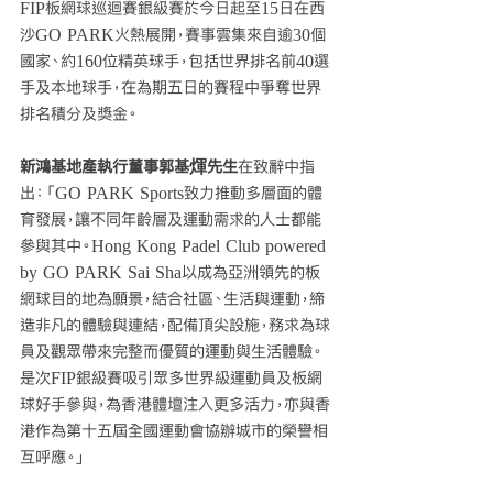
FIP板網球巡迴賽銀級賽於今日起至15日在西
沙GO PARK火熱展開，賽事雲集來自逾30個
國家、約160位精英球手，包括世界排名前40選
手及本地球手，在為期五日的賽程中爭奪世界
排名積分及獎金。
新鴻基地產執行董事郭基煇先生
在致辭中指
出：「GO PARK Sports致力推動多層面的體
育發展，讓不同年齡層及運動需求的人士都能
參與其中。Hong Kong Padel Club powered 
by GO PARK Sai Sha以成為亞洲領先的板
網球目的地為願景，結合社區、生活與運動，締
造非凡的體驗與連結，配備頂尖設施，務求為球
員及觀眾帶來完整而優質的運動與生活體驗。
是次FIP銀級賽吸引眾多世界級運動員及板網
球好手參與，為香港體壇注入更多活力，亦與香
港作為第十五屆全國運動會協辦城市的榮譽相
互呼應。」