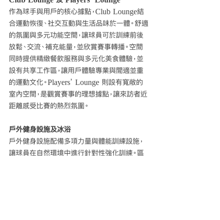
作為球手與用戶的核心據點，Club Lounge結
合運動恢復、社交互動與生活品味於一體。舒適
的氛圍與多元功能空間，讓球員可於訓練前後
放鬆、交流、補充能量，並欣賞賽事轉播。空間
同時提供精緻餐飲服務與多元化美食體驗，並
設有共享工作區，讓用戶體驗專業與閒適並重
的運動文化。Players’ Lounge 則設有寬敞的
室內空間，是觀賞賽事的理想據點，讓來訪者近
距離感受比賽的熱烈氛圍。
戶外健身設施及冰浴
戶外健身設施配備多項力量與體能訓練設施，
讓球員在自然環境中進行針對性強化訓練。區
內設有近年於歐美地區掀起熱潮的Cold 
Plunge冰浴，有助促進肌肉復原、減輕疲勞並
提升運動表現。配合專業教練團隊量身制定的
訓練指導，全面涵蓋訓練、調整與修復三大環
節，締造結合運動訓練與身心修復於一體的一