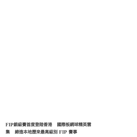
FIP銀級賽首度登陸香港　國際板網球精英雲
集　締造本地歷來最高級別 FIP 賽事