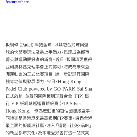
feature=share
板網球（Padel）席捲全球，以其融合網球與壁
球的快節奏玩法及易上手魅力，迅速成為都市
菁英與運動愛好者的新寵。近日，板網球更獲得
亞洲奧林匹克理事會正式認可，將成為未來亞
洲運動會的正式比賽項目，進一步彰顯其國際
體育地位與發展潛力。今日，Hong Kong 
Padel Club powered by GO PARK Sai Sha
正式啟動，並聯同國際板網球聯合會（FIP）舉
行 FIP 板網球巡迴賽銀級賽（FIP Silver 
Hong Kong），作為啟動後的首個國際級盛事，
同時亦是香港歷來最高級別FIP賽事。透過全港
最全面的板網球社區，注入「運動×社交×品味」
的新型都市文化，為本地愛好者打造一站式高