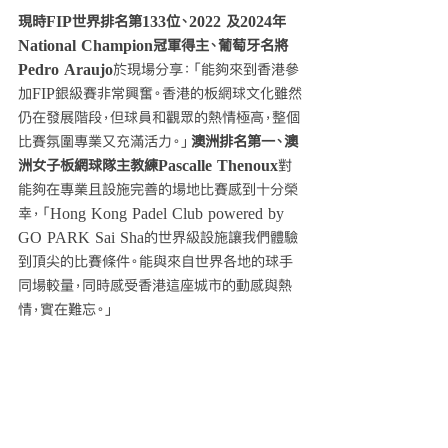
現時FIP世界排名第133位、2022 及2024年
National Champion冠軍得主、葡萄牙名將
Pedro Araujo
於現場分享：「能夠來到香港參
加FIP銀級賽非常興奮。香港的板網球文化雖然
仍在發展階段，但球員和觀眾的熱情極高，整個
比賽氛圍專業又充滿活力。」
澳洲排名第一、澳
洲女子板網球隊主教練Pascalle Thenoux
對
能夠在專業且設施完善的場地比賽感到十分榮
幸，「Hong Kong Padel Club powered by 
GO PARK Sai Sha的世界級設施讓我們體驗
到頂尖的比賽條件。能與來自世界各地的球手
同場較量，同時感受香港這座城市的動感與熱
情，實在難忘。」