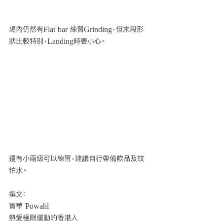
場內仍然有Flat bar 練習Grinding，但末段形
狀比較特別，Landing時要小心。
還有小兩級可以練習，建議自行帶備飲品及蚊
怕水。
撰文：
寶華 Powahl
熱愛極限運動的香港人