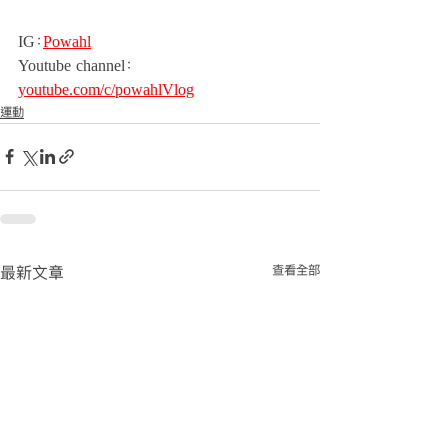
IG：
Powahl
Youtube channel：
youtube.com/c/powahlVlog
運動
查看全部
最新文章