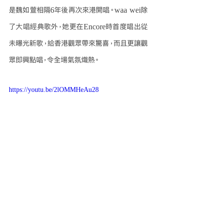
是魏如萱相隔6年後再次來港開唱。waa wei除
了大唱經典歌外，她更在Encore時首度唱出從
未曝光新歌，給香港觀眾帶來驚喜，而且更讓觀
眾即興點唱，令全場氣氛熾熱。
https://youtu.be/2lOMMHeAu28