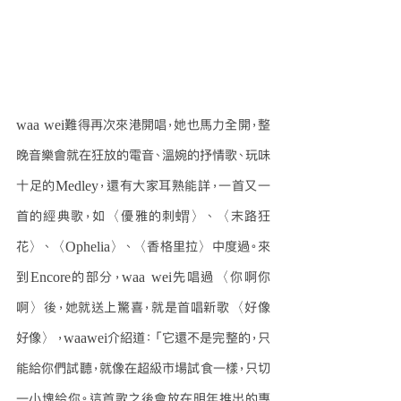
waa wei難得再次來港開唱，她也馬力全開，整
晚音樂會就在狂放的電音、溫婉的抒情歌、玩味
十足的Medley，還有大家耳熟能詳，一首又一
首的經典歌，如〈優雅的刺蝟〉、〈末路狂
花〉、〈Ophelia〉、〈香格里拉〉中度過。來
到Encore的部分，waa wei先唱過〈你啊你
啊〉後，她就送上驚喜，就是首唱新歌〈好像
好像〉，waawei介紹道：「它還不是完整的，只
能給你們試聽，就像在超級市場試食一樣，只切
一小塊給你。這首歌之後會放在明年推出的專