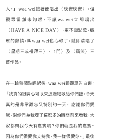
人。」 waa wei接著便唱出〈晚安晚安〉，但
觀眾當然未夠喉，不讓waawei立即唱出
〈HAVE A NICE DAY〉，更不斷點歌，觀
眾的熱情，叫waa wei也心軟了，隨即清唱了
〈星期三或禮拜三〉、〈門〉及〈竊笑〉三
首作品。
在一輪熱鬧點唱過後，waa wei跟觀眾告白道：
「我真的很開心可以來這邊唱歌給你們聽，今天
真的是非常難忘又特別的一天， 謝謝你們愛
我，謝你們為我發了這麼多的時間前來看我，大
家都問我今天有嘉賓嗎？你們就是我的嘉賓。
因為你們很愛我支持我，我一樣很愛你。」最後