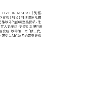
C LIVE IN MACAU》海報，
以電影《教父》打造暗黑風格
思維以外的帥氣型格面貌，他
首人氣作品，更特別為澳門歌
近歌迷，以帶領一眾「賦二代」
，感受以MC為名的音樂天賦！