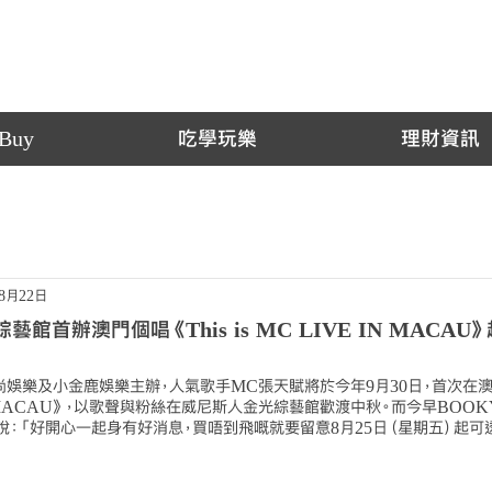
Buy
吃學玩樂
理財資訊
年8月22日
館首辦澳門個唱《This is MC LIVE IN MACA
尚娛樂及小金鹿娛樂主辦，人氣歌手MC張天賦將於今年9月30日，首次在
VE IN MACAU》，以歌聲與粉絲在威尼斯人金光綜藝館歡渡中秋。而今早BOO
C說：「好開心一起身有好消息，買唔到飛嘅就要留意8月25日（星期五）起