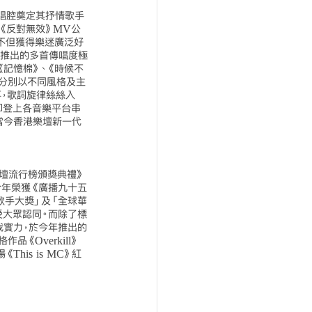
情唱腔奠定其抒情歌手
品《反對無效》MV公
不但獲得樂迷廣泛好
後推出的多首傳唱度極
《記憶棉》、《時候不
，分別以不同風格及主
，歌詞旋律絲絲入
即登上各音樂平台串
當今香港樂壇新一代
咤樂壇流行榜頒獎典禮》
今年榮獲《廣播九十五
歌手大獎」及「全球華
受大眾認同。而除了標
我實力，於今年推出的
作品《Overkill》
his is MC》紅