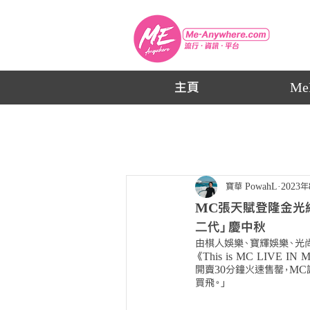
主頁
Me
寶華 PowahL
2023
MC張天賦登隆金光綜藝
二代」慶中秋
由棋人娛樂、寶輝娛樂、光
《This is MC LI
開賣30分鐘火速售罄，M
買飛。」