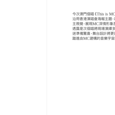
今次澳門個唱《This is M
沿用香港演唱會海報主題，
主視覺，展現MC深情形象
透露是次個唱將現場演繹多
迷準備驚喜，舞台設計將更
踏進由MC建構的音樂宇宙