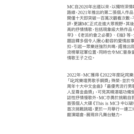
MC自2020年出道以來，以獨特深
路線，2021年推出的第二張個人作
開僅十天即突破一百萬次觀看次數，
評，更讓MC正式走進大眾視野。其
高的抒情情歌，包括現象級大熱作品
早》、《老派約會之必要》、《抽》等
題詮釋多個令人揪心動容的愛情故事
扣，引起一眾樂迷強烈共鳴，甫推出
流榜單冠軍位置，同時也令MC晉身
情歌王子之位。
2022年，MC獲得《2022年度叱
「叱咤樂壇男歌手銅獎」殊榮，並於
周年十大中文金曲》「最優秀流行男
人至尊金曲獎」，可見其精湛唱功備
誌性抒情慢歌外，MC亦勇於挑戰自
首張個人大碟《This is MC》中以破格
首次挑戰跳唱，更於一月舉行一連三場《T
館演唱會，展現非凡舞台魅力。