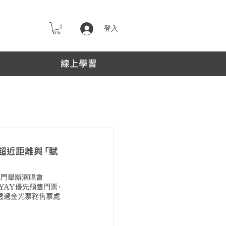
登入
線上學習
U》超近距離與「賦
澳門舉辦演唱會
KYAY優先預售門票，
可透過金光票務售票處