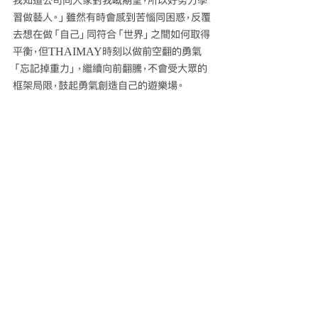
我知道公司同大家對我嘅期望，所以好努力學
習做藝人。」雖然有時會感到苦惱同困惑，反覆
去想在做「自己」同符合「世界」之間如何取得
平衡，但THAIMAY時刻以做前空翻的勇氣
「忘記掉重力」，繼續向前翻騰，不會受大眾的
框架局限，鼓起勇氣創造自己的遊樂場。