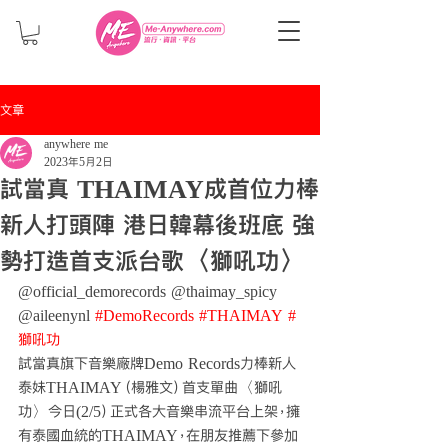
文章
anywhere me
2023年5月2日
試當真 THAIMAY成首位力棒
新人打頭陣 港日韓幕後班底 強
勢打造首支派台歌〈獅吼功〉
@official_demorecords @thaimay_spicy 
@aileenynl 
#DemoRecords
#THAIMAY
#
獅吼功
試當真旗下音樂廠牌Demo Records力棒新人
泰妹THAIMAY（楊雅文）首支單曲〈獅吼
功〉今日(2/5）正式各大音樂串流平台上架，擁
有泰國血統的THAIMAY，在朋友推薦下參加