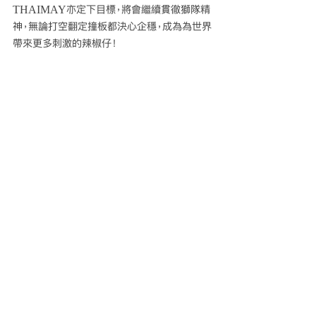
THAIMAY亦定下目標，將會繼續貫徹獅隊精
神，無論打空翻定撞板都決心企穩，成為為世界
帶來更多刺激的辣椒仔！ 