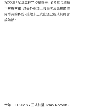
2022年「試當真校花校草選舉」並於網民票選
下奪得季軍，甜美外型加上舞獅隊及競技啦啦
隊隊員的身份，讓她未正式出道已經成網絡討
論熱話。 
今年，THAIMAY正式加盟Demo Records，