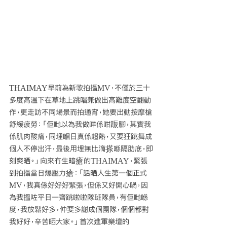
THAIMAY早前為新歌拍攝MV，不僅於三十
多度高溫下在草地上跳唱兼做出高難度空翻動
作，更走訪不同場景而拍通宵，她要出動按摩槍
舒緩疲勞：「佢哋以為我做咩係咁䟴腳，其實我
係肌肉酸痛，同埋嗰日真係超熱，又要狂跳舞成
個人不停出汗，最後用埋無比滴搽喺隔肋底，即
刻爽晒。」向來冇生暗瘡的THAIMAY，緊張
到拍攝當日爆壓力瘡：「話晒人生第一個正式
MV，我真係好好好緊張，但係又好開心喎，因
為我搵咗平日一齊跳啦啦隊班隊員，有佢哋喺
度，我放鬆好多，仲要多謝成個團隊，個個都對
我好好，辛苦晒大家。」首次進軍樂壇的