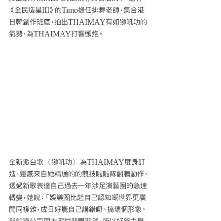
《全民造星III》的Timo擔任排舞老師，集合港
日韓創作班底，拍出THAIMAY有如獅吼功的
氣勢，為THAIMAY打響頭炮。
全新派台歌〈獅吼功〉
為THAIMAY度身訂
造，靈感來自她精通的的競技啦啦隊翻騰動作，
透過新歌表達自己過去一年涉足演藝圈的急速
轉變，她說：「娛樂圈比起自己認知嘅世界更廣
闊同複雜，成日好驚自己講錯嘢、搞壞個形象。