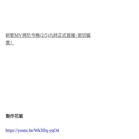
新歌MV將於今晚(2/5)九時正式首播，密切留
意！ 
製作花絮
https://youtu.be/Wk3IIq-yqO4