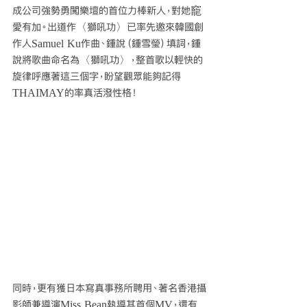
成公司強勢勇闖樂壇的首位力棒新人，對她竉
愛有加。出道作〈獅吼功〉已率先邀來韓國創
作人Samuel Ku作曲、鍾說（鍾雪瑩）填詞，鍾
說將歌曲命名為〈獅吼功〉，整首歌以輕快的
旋律呼應著這三個字，盼望觀眾能夠記得
THAIMAY的率真活潑性格！
同時，更有獲日本寫真事務所聘用、著名香港攝
影師兼導演Miss Bean執導其首個MV，還有