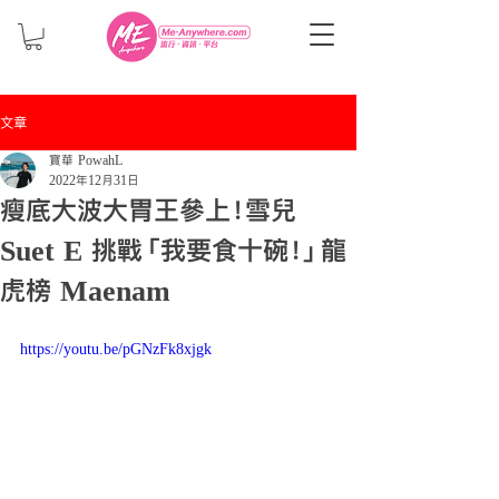
文章
寶華 PowahL
2022年12月31日
瘦底大波大胃王參上！雪兒
Suet E 挑戰「我要食十碗！」龍
虎榜 Maenam
https://youtu.be/pGNzFk8xjgk