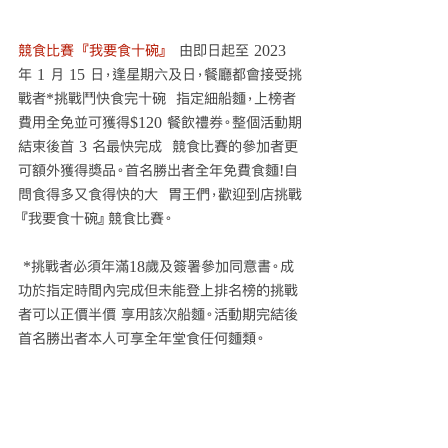
競食比賽 『我要食十碗』 
 由即日起至 2023 
年 1 月 15 日，逢星期六及日，餐廳都會接受挑
戰者*挑戰鬥快食完十碗  指定細船麵，上榜者
費用全免並可獲得$120 餐飲禮券。整個活動期
結束後首 3 名最快完成  競食比賽的參加者更
可額外獲得獎品。首名勝出者全年免費食麵!自
問食得多又食得快的大  胃王們，歡迎到店挑戰
『我要食十碗』競食比賽。 
 *挑戰者必須年滿18歲及簽署參加同意書。成
功於指定時間內完成但未能登上排名榜的挑戰
者可以正價半價 享用該次船麵。活動期完結後
首名勝出者本人可享全年堂食任何麵類。 