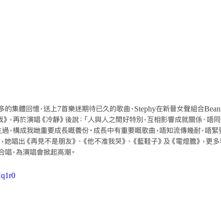
的集體回憶，送上7首樂迷期待已久的歌曲，Stephy在新晉女聲組合Bean
我》，再於演唱《冷靜》後說：「人與人之間好特別，互相影響成就關係、唔
生過，構成我哋重要成長嘅養份。成長中有重要嘅歌曲，唔知流傳幾耐，唔緊
畢，她唱出《再見不是朋友》、《他不准我哭》、《藍鞋子》及《電燈膽》，更
合唱，為演唱會掀起高潮。
Xq1r0