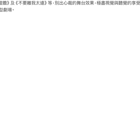
電燈膽》及《不要離我太遠》等，別出心裁的舞台效果，極盡視覺與聽覺的享
型劇場。