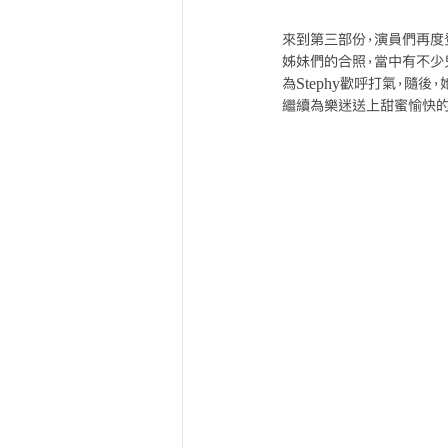
來到第三部份，演員們再度
姊妹們的合照，當中有不少
為Stephy歡呼打氣，隨後，
繼續為樂迷送上甜蜜愉快的