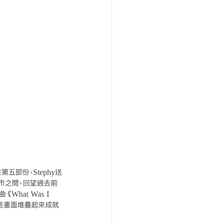
五部份，Stephy送
城市之間，回望過去前
hat Was I 
這些畫面堆疊起來成就