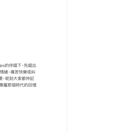
ies的伴唱下，先唱出
同情緒，痛苦快樂或糾
要，呢刻大家都仲記
多專屬那個時代的回憶