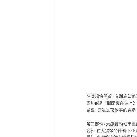
在演唱會開首，有別於普遍登
書》並逐一撕開裹在身上的
驚喜，亦是是夜故事的開端
第二部份，大銀幕的城市畫面
麗》，在大提琴的伴奏下，S