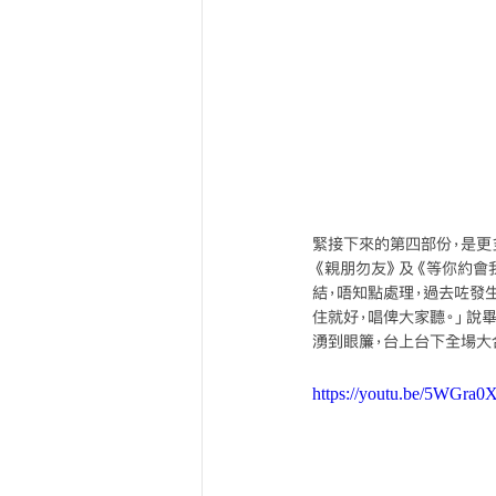
緊接下來的第四部份，是更多
《親朋勿友》及《等你約會
結，唔知點處理，過去咗發
住就好，唱俾大家聽。」說
湧到眼簾，台上台下全場大
https://youtu.be/5WGra0