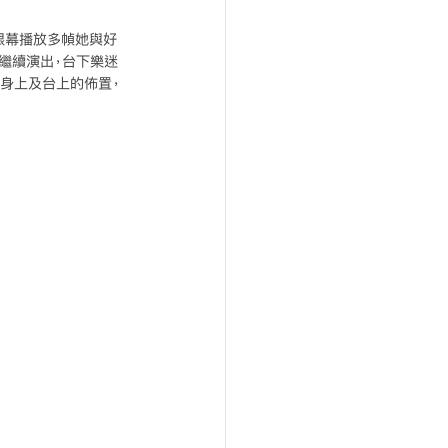
大銀幕播放多幀她與好
繼續演出，台下樂迷
相塗到身上及台上的佈置，