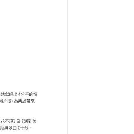
後她獻唱出《分手的情
場片段，為樂迷帶來
曇花不現》及《活到美
有經典歌曲《十分・