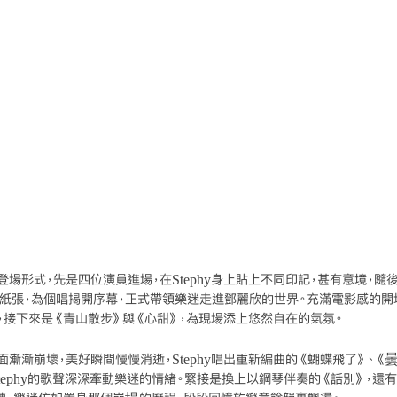
場形式，先是四位演員進場，在Stephy身上貼上不同印記，甚有意境，隨
紙張，為個唱揭開序幕，正式帶領樂迷走進鄧麗欣的世界。充滿電影感的開
，接下來是《青山散步》與《心甜》，為現場添上悠然自在的氣氛。
漸漸崩壞，美好瞬間慢慢消逝，Stephy唱出重新編曲的《蝴蝶飛了》、《
tephy的歌聲深深牽動樂迷的情緒。緊接是換上以鋼琴伴奏的《話別》，還