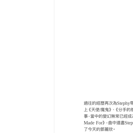
過往的經歷再次為Steph
上《天使/魔鬼》、《分手的
事，當中的變幻無常已經成為養份
Made For》，曲中道
了今天的鄧麗欣。