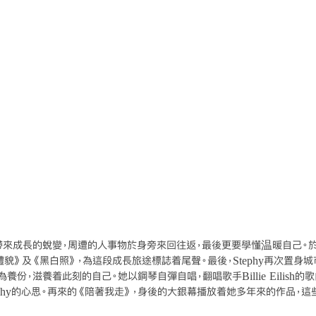
y帶來成長的蛻變，周遭的人事物於身旁來回往返，最後更要學懂温暖自己。於第
禮貌》及《黑白照》，為這段成長旅途標誌着尾聲。最後，Stephy再次置身
，滋養着此刻的自己。她以鋼琴自彈自唱，翻唱歌手Billie Eilish的歌曲《W
盡Stephy的心思。再來的《陪著我走》，身後的大銀幕播放着她多年來的作品，