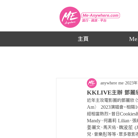
主頁
Me
anywhere me
2023年
KKLIVE主辦 鄧麗欣 
近年主攻電影圈的鄧麗欣（Step
Am〉 2023演唱會。
經相當熱烈。昔日Cookies的
Mandy、何嘉莉 Lilian
姜麗文、馬天佑、魏浚笙 (Jef
兒、曾樂彤等等，眾多歌影視