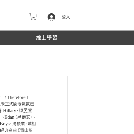
登入
線上學習
erefore I 
還未正式開場氣氛已
illary、譚旻萱 
）、Edan（呂爵安）、
e Boys、湯駿業、戴祖
首經典名曲《青山散