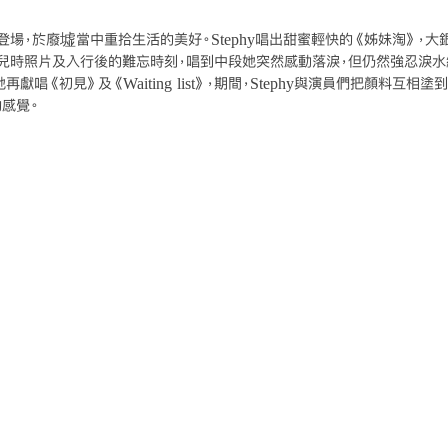
登場，於廢墟當中重拾生活的美好。Stephy唱出甜蜜輕快的《姊妹淘》，
兒時照片及入行後的難忘時刻，唱到中段她突然感動落淚，但仍然強忍淚水
她再獻唱《初見》及《Waiting list》，期間，Stephy與演員們把顏料互
感覺。