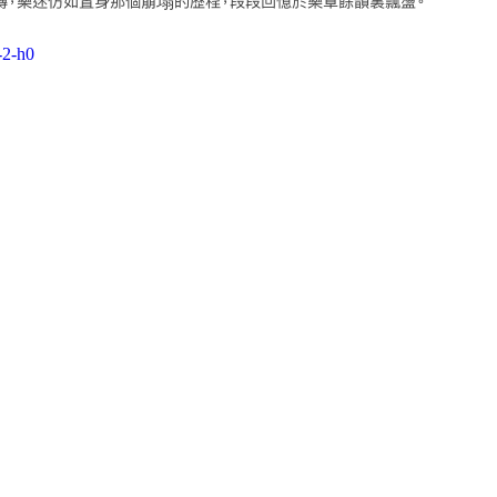
轉，樂迷仿如置身那個崩塌的歷程，段段回憶於樂章餘韻裏飄盪。
-2-h0