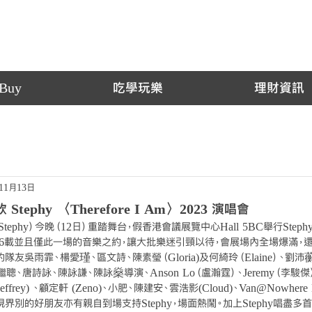
Buy
吃學玩樂
理財資訊
11月13日
Stephy 〈Therefore I Am〉2023 演唱會
hy）今晚（12日）重踏舞台，假香港會議展覽中心Hall 5BC舉行Stephy 〈Th
相隔16載並且僅此一場的音樂之約，讓大批樂迷引頸以待，會展場內全場爆滿，
隊友吳雨霏、楊愛瑾、區文詩、陳素瑩（Gloria)及何綺玲（Elaine）、劉沛蘅 H
、張繼聰、唐詩詠、陳詠謙、陳詠燊導演、Anson Lo（盧瀚霆）、Jeremy（李駿傑
frey) 、顧定軒 (Zeno)、小肥、陳建安、雲浩影(Cloud)、Van@Nowher
界別的好朋友亦有親自到場支持Stephy，場面熱鬧。加上Stephy唱盡多