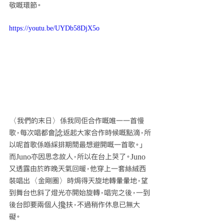
敬嘅環節。
https://youtu.be/UYDb58DjX5o
〈我們的末日〉係我同佢合作嘅唯一一首慢
歌，每次唱都會諗返起大家合作時候嘅點滴，所
以呢首歌係喺綵排期間最想避開嘅一首歌。」
而Juno亦因思念故人，所以在台上哭了。Juno
又透露由於昨晚天氣回暖，他穿上一套絲絨西
裝唱出〈金剛圈〉時焗得天旋地轉暈暈地，望
到舞台也斜了燈光亦開始旋轉，唱完之後，一到
後台即要兩個人攙扶，不過稍作休息已無大
礙。