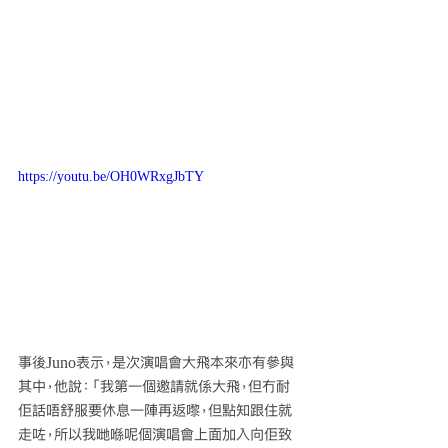
https://youtu.be/OH0WRxgJbTY
事後Juno表示，是次演唱會大飛本來亦有參與
其中，他說：「我第一個邀請就係大飛，但冇耐
佢話唔舒服要休息一陣再返嚟，但點知跟住就
走咗，所以我哋喺呢個演唱會上面加入向佢致