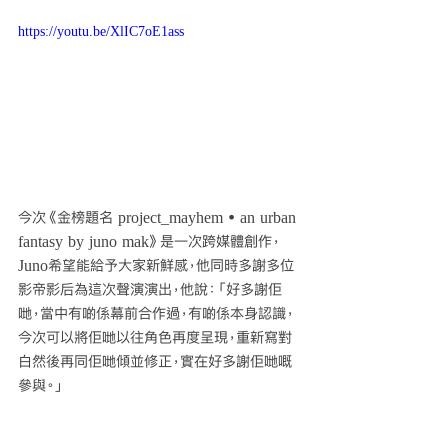
https://youtu.be/XlIC7oE1ass
今次《金榜題名 project_mayhem • an urban 
fantasy by juno mak》是一次跨媒體創作，
Juno希望能給予大家新鮮感，他同時多謝多位
影帝影后為這次聲演演出，他說：「好多謝佢
哋，當中有啲係幕前合作過，有啲係本身認識，
今次可以將佢哋以往角色再度呈現，重新寫對
白然後再同佢哋傾並修正，實在好多謝佢哋嘅
參與。」