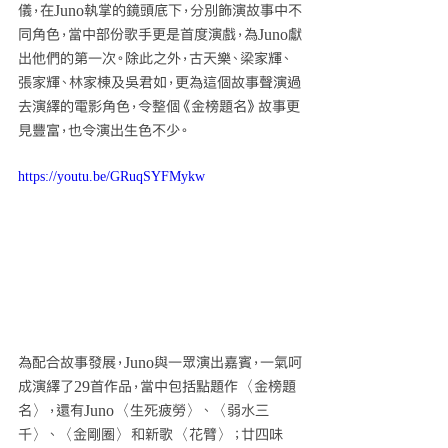
儀，在Juno執掌的鏡頭底下，分別飾演故事中不
同角色，當中部份歌手更是首度演戲，為Juno獻
出他們的第一次。除此之外，古天樂、梁家輝、
張家輝、林家棟及吳君如，更為這個故事聲演過
去演繹的電影角色，令整個《金榜題名》故事更
見豐富，也令演出生色不少。
https://youtu.be/GRuqSYFMykw
為配合故事發展，Juno與一眾演出嘉賓，一氣呵
成演繹了29首作品，當中包括點題作〈金榜題
名〉，還有Juno〈生死疲勞〉、〈弱水三
千〉、〈金剛圈〉和新歌〈花臂〉；廿四味