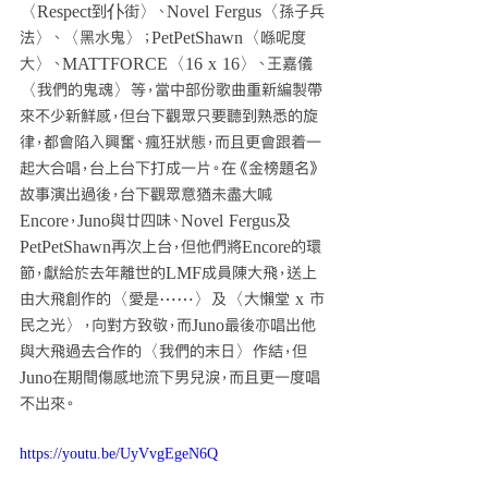
〈Respect到仆街〉、Novel Fergus〈孫子兵
法〉、〈黑水鬼〉；PetPetShawn〈喺呢度
大〉、MATTFORCE〈16 x 16〉、王嘉儀
〈我們的鬼魂〉等，當中部份歌曲重新編製帶
來不少新鮮感，但台下觀眾只要聽到熟悉的旋
律，都會陷入興奮、瘋狂狀態，而且更會跟着一
起大合唱，台上台下打成一片。在《金榜題名》
故事演出過後，台下觀眾意猶未盡大喊
Encore，Juno與廿四味、Novel Fergus及
PetPetShawn再次上台，但他們將Encore的環
節，獻給於去年離世的LMF成員陳大飛，送上
由大飛創作的〈愛是⋯⋯〉及〈大懶堂 x 市
民之光〉，向對方致敬，而Juno最後亦唱出他
與大飛過去合作的〈我們的末日〉作結，但
Juno在期間傷感地流下男兒淚，而且更一度唱
不出來。
https://youtu.be/UyVvgEgeN6Q