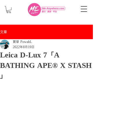
文章
寶華 PowahL
2022年8月19日
Leica D-Lux 7 「A
BATHING APE® X STASH
」