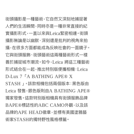
街頭攝影是一種藝術，它自然又深刻地捕捉著
人們的生活瞬間，同時亦是一種非常直接的紀
實攝影形式，一直以來與Leica緊密相連。街頭
攝影無論是以幽默、深刻還是批判的視角來拍
攝，在很多方面都能成為反映社會的一面鏡子。
它與街頭服飾、街頭藝術這兩種藝術形式一樣
善於捕捉城市潮流。如今，Leica 將這三種藝術
形式結合在一起，推出特別版便攜相機：Leica 
D-Lux 7 「A BATHING APE® X 
STASH 」。該款相機包括兩個版本：黑色版由 
Leica 發售，銀色版則由A BATHING APE®
獨家發售。這款特別版相機具有街頭服飾品牌
BAPE®標誌性的ABC CAMO外觀，以及該
品牌的APE HEAD徽章，並標有美國塗鴉藝
術家STASH的獨特野性風格標籤。