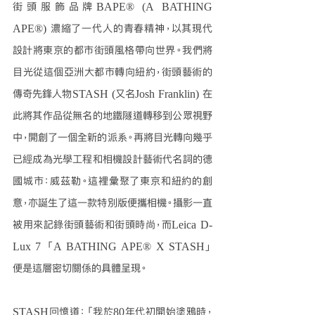
街頭服飾品牌BAPE® (A BATHING 
APE®) 濃縮了一代人的青春精神，以其現代
設計將東京的都市街頭風格帶向世界。我們將
目光從這個亞洲大都市轉向紐約，街頭藝術的
傳奇先鋒人物STASH (又名Josh Franklin) 在
此將其作品從無名的地鐵隧道轉移到公眾視野
中，開創了一個全新的派系。再將目光轉向幾乎
已經成為光學工程和相機設計藝術代名詞的德
國城市：威茲勒。這裡彙聚了東京和紐約的創
意，亦誕生了這一款特別版便攜相機。攝影一直
被用來記錄街頭藝術和街頭時尚，而Leica D-
Lux 7 「A BATHING APE® X STASH」
便是這層密切關係的具體呈現。
STASH回憶道：「我於80年代初開始塗鴉時，