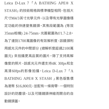
Leica D-Lux 7 「A BATHING APE® X 
STASH」的技術規格與標準機型相同，包括大
尺寸M4/3英寸光學元件，以及帶有光學圖像穩
定功能的快速變焦鏡頭。其焦段範圍為 (等效
35mm相機) 24-75mm，光圈範圍為f/1.7-2.8。
為了達到1700萬圖像的有效解析度，該鏡頭利
用感光元件的中間部分 (總解析度超過2100萬
圖元) 來拍攝更高品質的圖片。除了支持高解
像度的照片，該感光元件還支持4K 30fps和全
高清60fps的影像拍攝。Leica D-Lux 7 「A 
BATHING APE® X STASH 」黑色版售價
為港幣 $16,800元，並配有一條背帶、一個特別
設計的防塵袋，以及可隨鏡頭伸縮而開合的自
動鏡頭蓋。