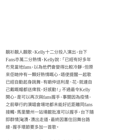
靚衫靚人靚歌，Kelly十二分投入演出，台下
Fans亦萬二分熱情，Kelly說：「已經有好多年
冇見當地fans，以為他們會變得比較冷靜，但原
來佢哋仲有一顆好熱情嘅心，唔使提醒一起歌
已經自動起身跳舞，有啲仲送利是、花，就連自
己戴嘅帽都送俾我，好感動！」不過最令Kelly
開心，是可以再次與fans握手，事關因為疫情，
之前舉行的演唱會場地都未能好近距離同fans
接觸，馬里蘭州一站場館批准可以握手，台下隨
即群情洶湧，湧出走道，最終因塞住回舞台路
線，握手環節要多加一首歌。