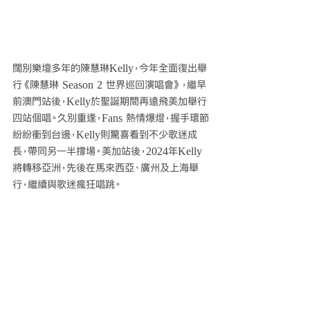
闊別樂壇多年的陳慧琳Kelly，今年全面復出舉
行《陳慧琳 Season 2 世界巡回演唱會》，繼早
前澳門站後，Kelly於聖誕期間再遠飛美加舉行
四站個唱。久別重逢，Fans 熱情爆燈，握手環節
紛紛衝到台邊，Kelly則驚喜看到不少歌迷成
長，帶同另一半撐場。美加站後，2024年Kelly
將轉移亞洲，先後在馬來西亞、廣州及上海舉
行，繼續與歌迷瘋狂唱跳。