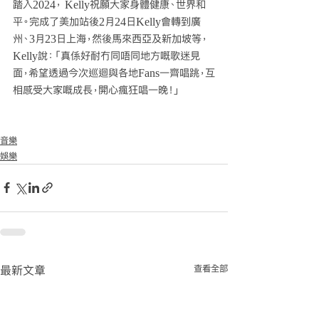
踏入2024， Kelly祝願大家身體健康、世界和
平。完成了美加站後2月24日Kelly會轉到廣
州、3月23日上海，然後馬來西亞及新加坡等，
Kelly說：「真係好耐冇同唔同地方嘅歌迷見
面，希望透過今次巡迴與各地Fans一齊唱跳，互
相感受大家嘅成長，開心瘋狂唱一晚！」
音樂
娛樂
查看全部
最新文章