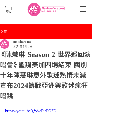
文章
anywhere me
2024年1月2日
《陳慧琳 Season 2 世界巡回演
唱會》聖誕美加四場結束 闊別
十年陳慧琳意外歌迷熱情未減
宣布2024轉戰亞洲與歌迷瘋狂
唱跳
https://youtu.be/gWvcPirFO2E