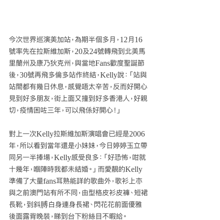
今次世界巡演美加站，為期半個多月，12月16
號率先在拉斯維加斯，20及24號轉飛到北美馬
里蘭州及康乃狄克州，與當地Fans歡度聖誕節
後，30號再飛多倫多站作終結，Kelly說：「站與
站間都有幾日休息，感覺唔太辛苦，反而好開心
見到好多朋友，街上面又撞到好多香港人，好親
切，疫情困咗三年，可以飛係好開心！」
對上一次Kelly拉斯維加斯演唱會已經是2006
年，所以看到當年還是小妹妹，今日婷婷玉立帶
同另一半捧場，Kelly感受良多：「好恐怖，咁就
十幾年，嗰陣時我都未結婚。」而愛靚的Kelly
準備了大量fans耳熟能詳的歌曲外，歌衫上亦
與之前澳門站有所不同，由型格皮衫皮褲、短裙
長靴，到斜膊白身連身長裙、閃花花前面優雅
後面露背晚裝，睇到台下粉絲目不暇給。