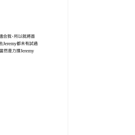
好適合我，所以就將首
eremy都未有試過
然是力撐Jeremy