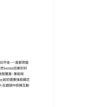
ini合作後，一直都想搵
errini佢都好好
y炮製驚喜，事前與
remy起初還要強裝鎮定
而二人在鏡頭中即興互動