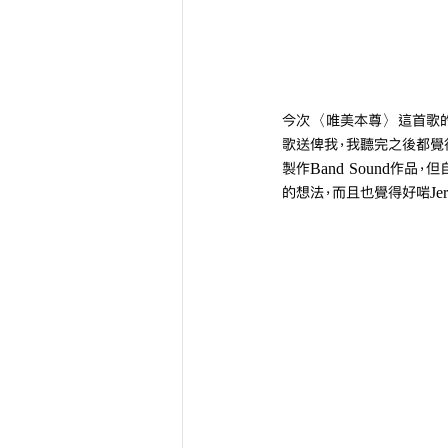
今次〈唯美本尊〉這首歌的出
歌送俾我，我聽完之後都覺得
製作Band Sound作品
的想法，而且也覺得好啱Jer