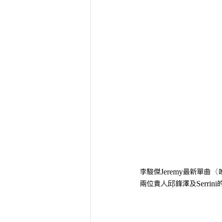
李駿傑Jeremy最新單曲
兩位貴人邱鋒澤及Serrini