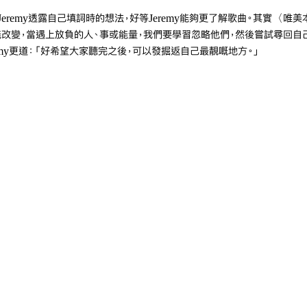
地向Jeremy透露自己填詞時的想法，好等Jeremy能夠更了解歌曲。其實〈唯
改變，當遇上放負的人、事或能量，我們要學習忽略他們，然後嘗試尋回自
emy更道：「好希望大家聽完之後，可以發掘返自己最靚嘅地方。」