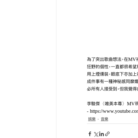
為了突出歌曲想法，在MV
狂野的個性，一直都很希望
用上煙燻裝，眼底下亦加上很
成件事有一種神秘感同靡爛
必所有人接受到，但我覺得
李駿傑〈唯美本尊〉MV現已於Mirr
- 
https://www.youtube.
娛樂
音樂