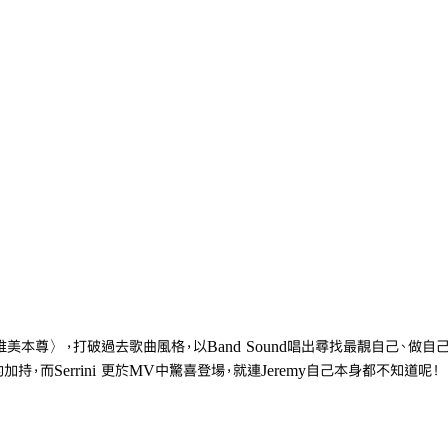
〈唯美本尊〉，打破過去歌曲風格，以Band Sound唱出尋找最靚自己、做
的加持，而Serrini 更於MV中驚喜登場，就連Jeremy自己本身都不知道呢！