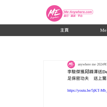
主頁
Me
anywhere me
2024
李駿傑獲邱鋒澤送Dem
足保密功夫 送上驚
https://youtu.be/5jKT-Mb