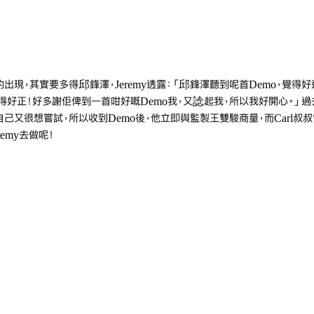
現，其實要多得邱鋒澤，Jeremy透露：「邱鋒澤聽到呢首Demo，覺得
好正！好多謝佢俾到一首咁好嘅Demo我，又諗起我，所以我好開心。」過去J
，但自己又很想嘗試，所以收到Demo後，他立即與監製王雙駿商量，而Carl叔叔當
emy去做呢！