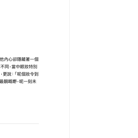
但他內心卻隱藏著一個
然不同，當中眼妝特別
，更說：「呢個妝令到
最靚嘅嘢，呢一刻未