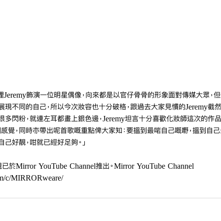
裡Jeremy飾演一位明星偶像，向來都是以官仔骨骨的形象面對傳媒大眾，
展現不同的自己，所以今次妝容也十分破格，跟過去大家見慣的Jeremy截
多閃粉，就連左耳都畫上銀色邊，Jeremy坦言十分喜歡化妝師這次的作品
感覺，同時亦帶出呢首歌嘅重點俾大家知：要搵到最啱自己嘅嘢，搵到自己
自己好靚，咁就已經好足夠。」
or YouTube Channel推出。Mirror YouTube Channel 
com/c/MIRRORweare/