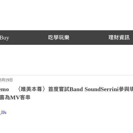
Buy
吃學玩樂
理財資訊
年3月19日
o 〈唯美本尊〉首度嘗試Band SoundSerrini參
喜為MV客串
_JJs