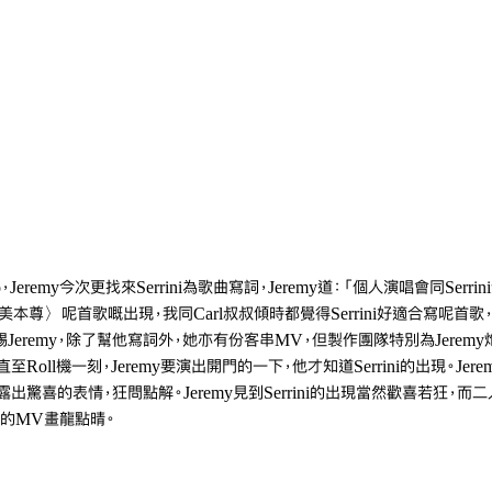
eremy今次更找來Serrini為歌曲寫詞，Jeremy道：「個人演唱會同Serr
尊〉呢首歌嘅出現，我同Carl叔叔傾時都覺得Serrini好適合寫呢首歌，而S
分愛錫Jeremy，除了幫他寫詞外，她亦有份客串MV，但製作團隊特別為Jerem
，直至Roll機一刻，Jeremy要演出開門的一下，他才知道Serrini的出現。Je
出驚喜的表情，狂問點解。Jeremy見到Serrini的出現當然歡喜若狂，
的MV畫龍點晴。