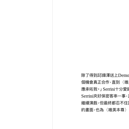
除了得到邱鋒澤送上Demo，J
個機會真正合作，直到〈唯美本
應承咗我。」Serrini十
Serrini夾好保密客串一事
繼續演戲，但最終都忍不住露
的畫面，也為〈唯美本尊〉