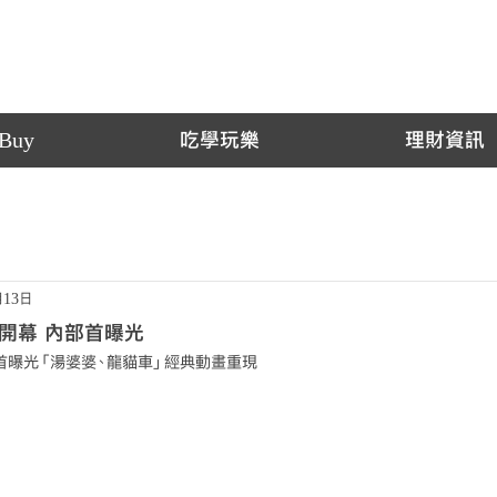
Buy
吃學玩樂
理財資訊
月13日
開幕 內部首曝光
部首曝光「湯婆婆、龍貓車」經典動畫重現