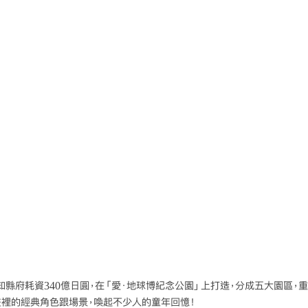
知縣府耗資340億日圓，在「愛．地球博紀念公園」上打造，分成五大園區，
畫裡的經典角色跟場景，喚起不少人的童年回憶！