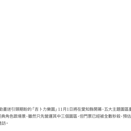
動畫迷引頸期盼的「吉卜力樂園」11月1日將在愛知縣開幕，五大主題園區重
經典角色跟場景，雖然只先營運其中三個園區，但門票已經被全數秒殺，預
造訪。