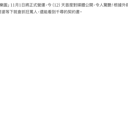
園」11月1日將正式營運，今（12）天首度對媒體公開，令人驚艷！根據外
婆婆等下就會抓狂罵人，還能看到千尋的契約書。