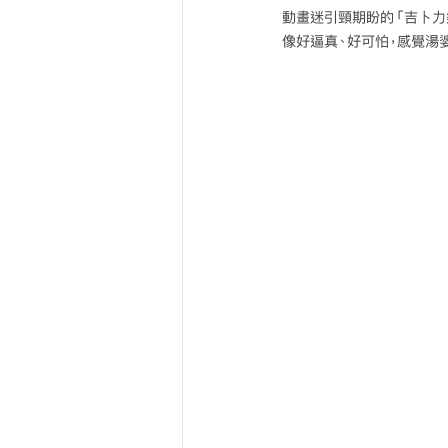
動畫迷引頸期盼的「吉卜力樂
像好逼真、好可怕，感覺湯