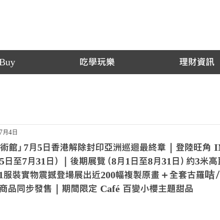
Buy
吃學玩樂
理財資訊
年7月4日
術館」7月5日香港解除封印亞洲巡迴最終章｜登陸旺角 IN
月5日至7月31日）｜後期展覽（8月1日至8月31日）約3
:1服裝實物震撼登場展出近200幅複製原畫＋全套古羅咭
品同步發售｜期間限定 Café 百變小櫻主題甜品