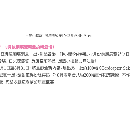
百變小櫻展：魔法美術館INCUBASE Arena
　8月後期展覽原畫換新登場！
」亞洲巡迴展消息一出，引起香港一陣小櫻粉絲哄動，7月份前期展覽部分
套裝」已火速售罄，反應空前熱烈，足證小櫻魅力無法擋！
日至8月31日）將呈獻全新內容，展出另一批約100幅《Cardcaptor Sa
誠意十足，絕對值得粉絲再訪！7、8月兩期合共約200幅畫作限定期間、不
覽，完整收藏這場夢幻原畫盛宴！