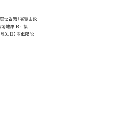
一站選址香港！展覽由致
廣場地庫 B2 樓 
月31日）兩個階段，