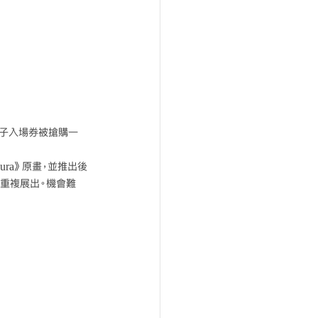
日子入場券被搶購一
kura》原畫，並推出後
作重複展出。機會難