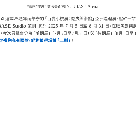
百變小櫻展：魔法美術館INCUBASE Arena
 Sakura》連載25週年而舉辦的「百變小櫻展：魔法美術館」亞洲巡迴展，壓軸
ASE Studio
 策劃，將於 2025 年 7 月 5 日至 8 月 31 日，在旺角創興
。今次展覽會分為「前期展」（7月5日至7月31日）與「後期展」（8月1日至8
定禮物亦有兩款，絕對值得粉絲「二刷」
！