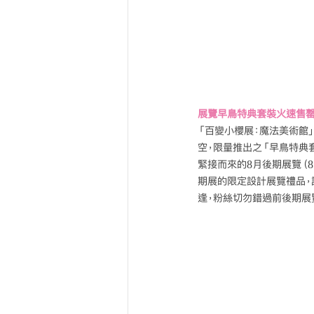
展覽早鳥特典套裝火速售罄
「百變小櫻展：魔法美術館
空，限量推出之「早鳥特典
緊接而來的8月後期展覽（8月1
期展的限定設計展覽禮品，
逢，粉絲切勿錯過前後期展