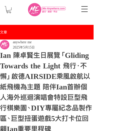
文章
anywhere me
2025年5月15日
Ian 陳卓賢生日展覽「Gliding
Towards the Light 飛行．不
懈」啟德AIRSIDE乘風啟航以
紙飛機為主題 陪伴Ian首辦個
人海外巡迴演唱會特設巨型飛
行棋樂園、DIY專屬紀念品製作
區、巨型扭蛋遊戲5大打卡位回
顧Ian重要里程碑