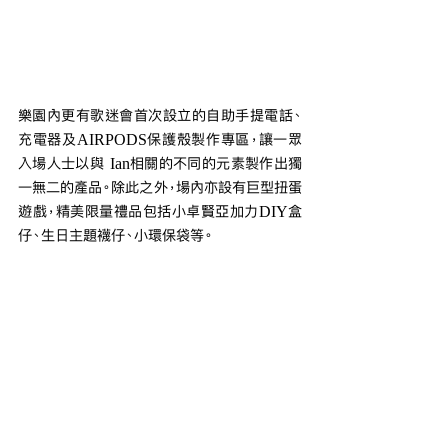
樂園內更有歌迷會首次設立的自助手提電話、
充電器及AIRPODS保護殼製作專區，讓一眾
入場人士以與 Ian相關的不同的元素製作出獨
一無二的產品。除此之外，場內亦設有巨型扭蛋
遊戲，精美限量禮品包括小卓賢亞加力DIY盒
仔、生日主題襪仔、小環保袋等。