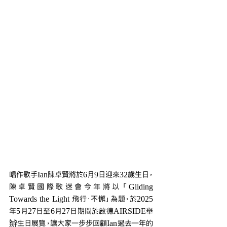
唱作歌手Ian陳卓賢將於6月9日迎來32歲生日，
陳卓賢國際歌迷會今年將以「Gliding 
Towards the Light 飛行．不懈」為題，於2025
年5月27日至6月27日期間於啟德AIRSIDE舉
辧生日展覽，讓大家一步步回顧Ian過去一年的