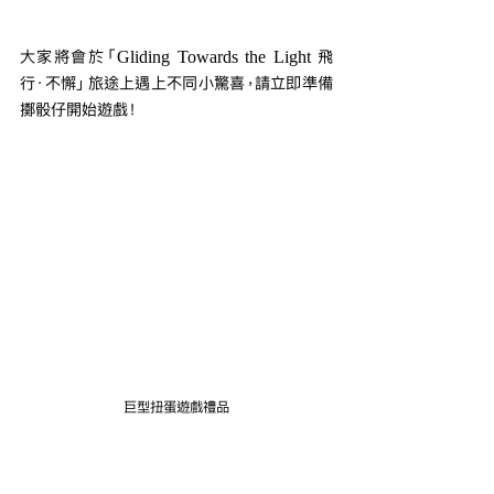
大家將會於「Gliding Towards the Light 飛
行．不懈」旅途上遇上不同小驚喜，請立即準備
擲骰仔開始遊戲！
巨型扭蛋遊戲禮品