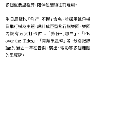
多個重要里程碑，陪伴他繼續往前飛翔。
生日展覽以「飛行．不懈」命名，並採用紙飛機
及飛行棋為主題，設計成巨型飛行棋樂園。樂園
內設有五大打卡位 - 「熊仔幻想曲」、「Fly 
over the Tides」、「青蘋果星球」等，分別紀錄
Ian於過去一年在音樂、演出、電影等多個範疇
的里程碑。