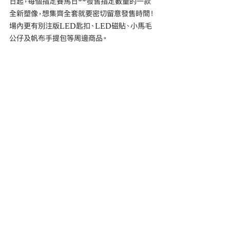
日起，每個指定賽馬日**發售指定數量的一款
全新塑像，想集齊全套就要密切留意發售時間！
場內更有別注版LED匙扣、LED磁貼、小馬毛
公仔及帆布手提包等周邊商品。