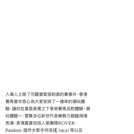
入場人士除了可觀賞緊張刺激的賽事外，香港
賽馬會亦悉心為大家安排了一連串的潮玩體
驗，讓你在黃昏美景之下享受賽馬派對體驗。潮
玩體驗一：雲集多位新世代音樂勢力親臨現場
表演，表演嘉賓包括人氣樂隊ROVER、
Pandora，唱作女歌手何洛瑤（sica）等以及 