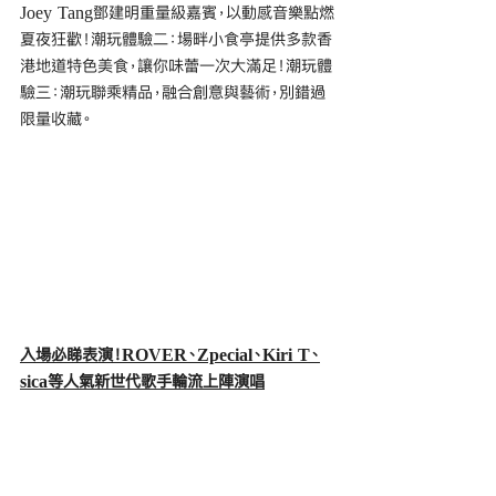
Joey Tang鄧建明重量級嘉賓，以動感音樂點燃
夏夜狂歡！潮玩體驗二：場畔小食亭提供多款香
港地道特色美食，讓你味蕾一次大滿足！潮玩體
驗三：潮玩聯乘精品，融合創意與藝術，別錯過
限量收藏。
入場必睇表演！ROVER、Zpecial、Kiri T、
sica等人氣新世代歌手輪流上陣演唱