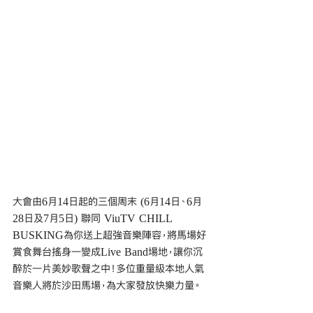
大會由6月14日起的三個周末 (6月14日、6月
28日及7月5日) 聯同 ViuTV CHILL 
BUSKING為你送上超強音樂陣容，將馬場好
賞食舞台搖身一變成Live Band場地，讓你沉
醉於一片美妙歌聲之中！多位重量級本地人氣
音樂人將於沙田馬場，為大家發放快樂力量。