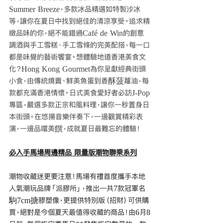
Summer Breeze，多款冰品精選如特製沙冰
等，讓你在夏日中找到絕佳的清涼享受。追求精
緻品味的你，絕不能錯過Café de Win的創意
調酒與手工雪糕、手工雪條的完美配搭，每一口
都是味覺的藝術饗宴。想體驗地道香港美食文
化？Hong Kong Gourmet為你呈獻經典街頭
小食，由傳統燒賣、鮮美魚蛋到香酥菠蘿油，每
款都充滿香港情懷。日式美食愛好者必訪J-Pop
專區，嚴選多款正宗和風料理，讓你一秒置身日
本街頭。在悠揚音樂伴奏下，一邊觀賞精彩表
演，一邊品嚐美饌，成就夏日最難忘的體驗！
必入手馬場周邊精品 限量版潮物聯乘系列
潮物收藏迷更要注意！馬場有禮首度攜手本地
人氣潮玩品牌「派膠所」，推出一共7款冠軍名
駒7cm搪膠塑像，更提供特別版（招財）可供購
買，絕對是今個夏天最值得收藏的商品！由6月8