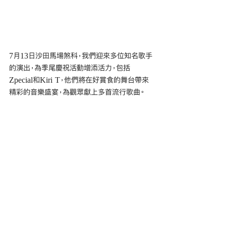
7月13日沙田馬場煞科，我們迎來多位知名歌手
的演出，為季尾慶祝活動增添活力，包括
Zpecial和Kiri T，他們將在好賞食的舞台帶來
精彩的音樂盛宴，為觀眾獻上多首流行歌曲。