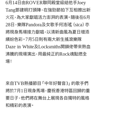
6月14日由ROVER聯同殿堂級結他手Joey 
Tang鄧建明打頭陣，在強勁節拍下互相擦出新
火花，為大家獻唱活力澎湃的表演。隨後在6月
28日，樂隊Pandora及女歌手何洛瑤（sica）亦
將現身馬場接力獻唱，以清新曲風為夏日增添
繽紛色彩。7月5日則有兩大新生搖滾樂隊
Daze in White及Locksmiths開鎖佬帶來熱血
沸騰的現場演出，用最純正的Rock魂點燃全
場！
來自TVB熱播節目「中年好聲音3」的歌手們
將於7月1日現身馬場，慶祝香港特區回歸的重
要日子，他們將在舞台上展現各自獨特的風格
和精彩的表演。