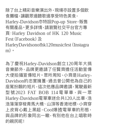
除了台上精彩音樂演出外，現場亦設置多個飲
食攤檔，讓觀眾邊聽歌邊享受特色美食，
Harley-Davidson亦特設Pop-up Store，販售
有關產品。更多詳情，請瀏覽社交平台官方專
頁：Harley Davidson of HK 120 Music 
Fest（Facebook）及
HarleyDavidsonofhk120musicfest（Instagra
m）。
為了慶祝Harley-Davidson創立120周年大搞
音樂節外，品牌更邀請了任賢齊擔任活動宣傳
大使拍攝宣傳短片。眾所周知，小齊是Harley-
Davidson的忠實擁躉，過去曾公開他為自己的
座駕扮靚的短片，這次他應品牌邀請，駕駛最新
型號2023 FAT BOB 114電單車，與一眾
Harley-Davidson電單車迷合共120人出車，浩
浩蕩蕩穿梭青馬大橋、山頂等香港地標，小齊穿
上皮背心戴上黑超，Cool爆揸電單車的形態，
與品牌的形象同出一轍，有別他在台上唱歌時
的親民呢！