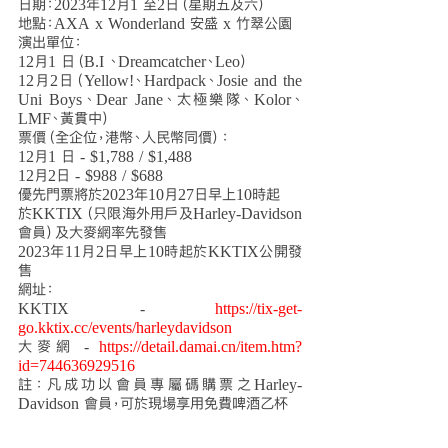
日期：2023年12月1 至2日（星期五及六）
地點：AXA x Wonderland 安盛 x 竹翠公園 
演出單位：
12月1 日（B.I 、Dreamcatcher、Leo）
12月2日（Yellow!、Hardpack、Josie and the 
Uni Boys、Dear Jane、太極樂隊、Kolor、
LMF、黃貫中）
票價（全企位，港幣、人民幣同價）：
12月1 日 - $1,788 / $1,488
12月2日 - $988 / $688
優先門票將於2023年10月27日早上10時起
於KKTIX（只限海外用戶及Harley-Davidson
會員）及大麥網率先發售
2023年11月2日早上10時起於KKTIX公開發
售
網址：
KKTIX - 
https://tix-get-
go.kktix.cc/events/harleydavidson
大麥網 - 
https://detail.damai.cn/item.htm?
id=744636929516
註：凡成功以會員專屬碼購票之Harley-
Davidson 會員，可於現場享用免費啤酒乙杯