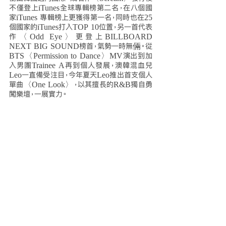
不僅登上iTunes全球專輯榜第二名，在八個國
家iTunes 專輯榜上更獲得第一名，同時也在25
個國家的iTunes打入TOP 10位置，另一首代表
作〈Odd Eye〉更登上BILLBOARD 
NEXT BIG SOUND榜首，氣勢一時無倆。從
BTS〈Permission to Dance〉MV演出到加
入男團Trainee A再到個人發展，澳韓混血兒
Leo一直備受注目，今年夏天Leo推出首支個人
單曲〈One Look〉，以其擅長的R&B獨自勇
闖樂壇，一展實力。