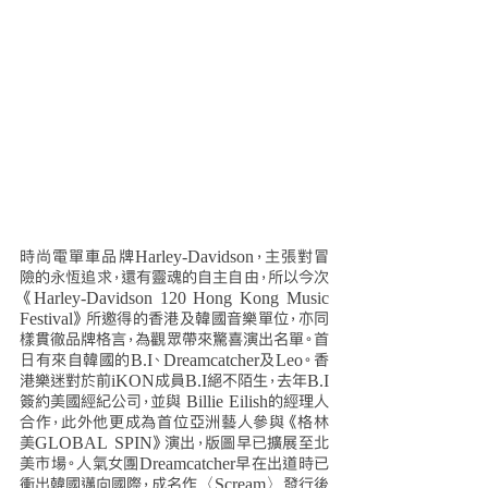
時尚電單車品牌Harley-Davidson，主張對冒
險的永恆追求，還有靈魂的自主自由，所以今次
《Harley-Davidson 120 Hong Kong Music 
Festival》所邀得的香港及韓國音樂單位，亦同
樣貫徹品牌格言，為觀眾帶來驚喜演出名單。首
日有來自韓國的B.I、Dreamcatcher及Leo。香
港樂迷對於前iKON成員B.I絕不陌生，去年B.I
簽約美國經紀公司，並與 Billie Eilish的經理人
合作，此外他更成為首位亞洲藝人參與《格林
美GLOBAL SPIN》演出，版圖早已擴展至北
美市場。人氣女團Dreamcatcher早在出道時已
衝出韓國邁向國際，成名作〈Scream〉發行後