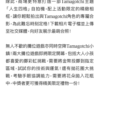
除此，商場更特意打造一部Tamagotchi主題
「人生四格」自拍機，配上活動限定的精緻相
框，讓你輕鬆拍出與Tamagotchi角色的專屬合
影，為此難忘時刻定格！下載相片電子檔並上傳
至社交媒體，向好友展示最萌合照！
無人不歡的攤位遊戲亦同時空降Tamagotchi小
鎮！兩大攤位遊戲即將限定開幕，包括大人小孩
都喜愛的擲彩虹挑戰，需要將金幣投擲到指定
區域，試試你的技術與運氣！還有拋花圈大挑
戰，考驗手眼協調能力，需要將花朵拋入花瓶
中，中獎者更可獲得精美限定禮物一份！