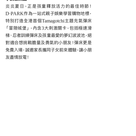
炎炎夏日，正是孩童釋放活力的最佳時節！
D·PARK作為一站式親子娛樂學習購物地標，
特別打造全港首個Tamagotchi主題充氣彈床
「冒險城堡」，內含3大刺激關卡，包括極速滑
梯、忍者訓練彈床及孩童最愛的夢幻波波池，絕
對適合想挑戰膽量及勇氣的小朋友！彈床更是
免費入場，誠邀家長攜同子女前來體驗，讓小朋
友盡情放電！