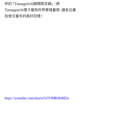
呎的「Tamagotchi期間限定鎮」，將
Tamagotchi電子寵物世界實境重現，讓各位重
拾昔日童年的美好回憶！
https://youtube.com/shorts/5rTOMKHeM2w