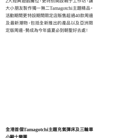
2大經典遊戲攤位，更特別開設親子工作坊，讓
大小朋友製作獨一無二Tamagotchi主題精品。
活動期間更特設期間限定店販售超過40款周邊
及最新潮物，包括全新推出的產品以及亞洲限
定版周邊，勢成為今年盛夏必到朝聖好去處！
全港首個Tamagotchi主題充氣彈床及三輪車
小騎士樂園