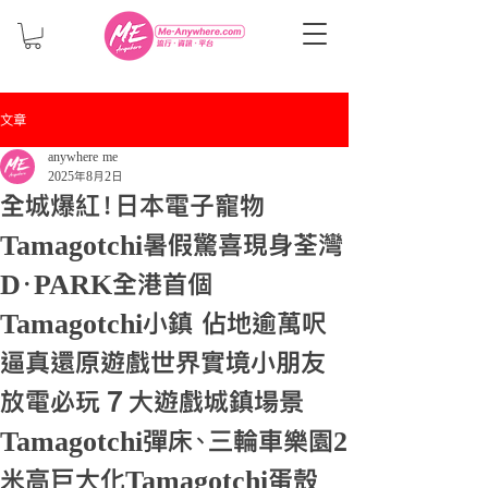
文章
anywhere me
2025年8月2日
全城爆紅！日本電子寵物
Tamagotchi暑假驚喜現身荃灣
D‧PARK全港首個
Tamagotchi小鎮 佔地逾萬呎
逼真還原遊戲世界實境小朋友
放電必玩７大遊戲城鎮場景
Tamagotchi彈床、三輪車樂園2
米高巨大化Tamagotchi蛋殼