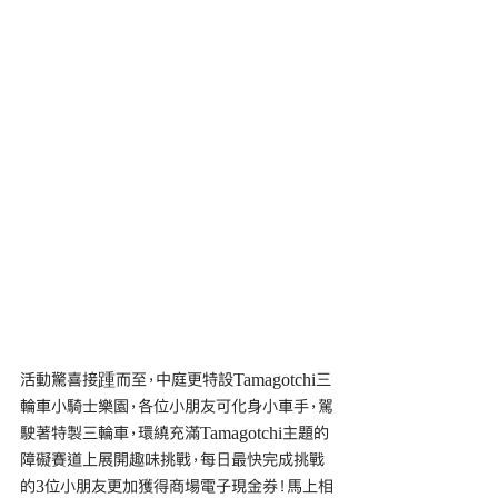
活動驚喜接踵而至，中庭更特設Tamagotchi三
輪車小騎士樂園，各位小朋友可化身小車手，駕
駛著特製三輪車，環繞充滿Tamagotchi主題的
障礙賽道上展開趣味挑戰，每日最快完成挑戰
的3位小朋友更加獲得商場電子現金券！馬上相