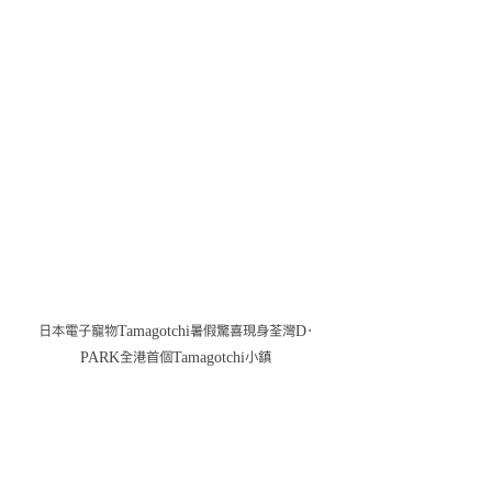
日本電子寵物Tamagotchi暑假驚喜現身荃灣D‧
PARK全港首個Tamagotchi小鎮