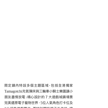
限定鎮內特設多個主題區域，包括全港獨家
Tamagotchi充氣彈床與三輪車小騎士樂園讓小
朋友盡情放電；精心設計的７大遊戲城鎮場景
完美還原電子寵物世界、5位人氣角色打卡位及