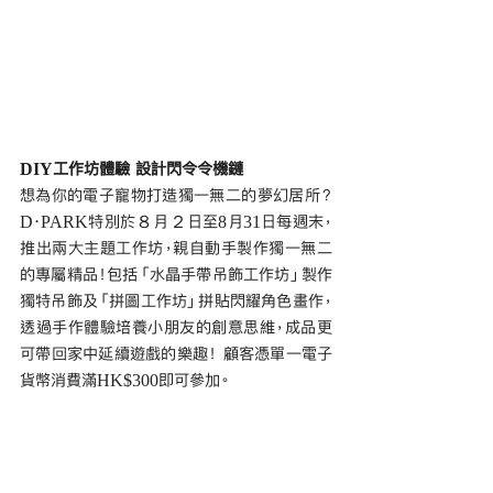
DIY工作坊體驗 設計閃令令機鏈
想為你的電子寵物打造獨一無二的夢幻居所？
D‧PARK特別於８月２日至8月31日每週末，
推出兩大主題工作坊，親自動手製作獨一無二
的專屬精品！包括「水晶手帶吊飾工作坊」製作
獨特吊飾及「拼圖工作坊」拼貼閃耀角色畫作，
透過手作體驗培養小朋友的創意思維，成品更
可帶回家中延續遊戲的樂趣！ 顧客憑單一電子
貨幣消費滿HK$300即可參加。