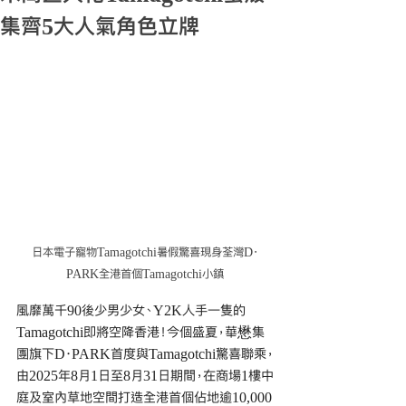
集齊5大人氣角色立牌
日本電子寵物Tamagotchi暑假驚喜現身荃灣D‧
PARK全港首個Tamagotchi小鎮
風靡萬千90後少男少女、Y2K人手一隻的
Tamagotchi即將空降香港！今個盛夏，華懋集
團旗下D‧PARK首度與Tamagotchi驚喜聯乘，
由2025年8月1日至8月31日期間，在商場1樓中
庭及室內草地空間打造全港首個佔地逾10,000