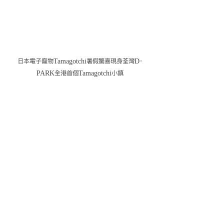
日本電子寵物Tamagotchi暑假驚喜現身荃灣D‧
PARK全港首個Tamagotchi小鎮