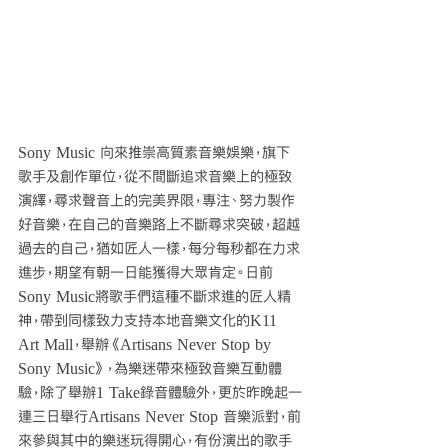
Sony Music 向來推崇高質素音樂娛樂，旗下
歌手及創作單位，從不間斷追求音樂上的極致
演繹，尋求聲音上的完美界限，專注、努力製作
好音樂，在自己的音樂路上不斷尋求突破，超越
過去的自己，猶如匠人一樣，每分每秒都在力求
進步，期望有朝一日能獲得大眾肯定。日前
Sony Music將歌手們這種不斷求進的匠人精
神，帶到同樣致力支持本地音樂文化的K11 
Art Mall，舉辦《Artisans Never Stop by 
Sony Music》，為樂迷帶來極致音樂互動體
驗，除了舉辦1 Take錄音體驗外，更於昨晚起一
連三日舉行Artisans Never Stop 音樂派對，前
來參與其中的樂迷玩得開心，有份演出的歌手