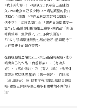
（我未夠好版）〉，唱罷Cath表示自己苦練很
久，Phil也指自己很少聽Cath唱這類型的歌曲，
這時Cath即道：「但你成日都寫呢類型嘅歌。」
估不到Phil這時竟問Cath：「咁你又唔問我要一
隻？」Cath隨即打蛇隨棍上邀歌，問Phil：「你係
咪真係寫一隻俾我？」Phil亦爽快回答：
「OK!」現場樂迷聽到也紛紛歡呼，熱切期待二
人在音樂上的創作交流。
在最後壓軸登場的Phil，與Cath合唱過後，他亦
唱出自己的作品〈台前幕後〉、〈有淚多
好〉、〈高山低谷〉及〈有人共鳴〉，他另外
亦唱出寫給魏浚笙的〈第一個迷〉，而唱出
〈高山低谷〉時，他亦罕有地拿起結他自彈自
唱，跟過去彈鋼琴演出這歌有著截然不同的味
道。