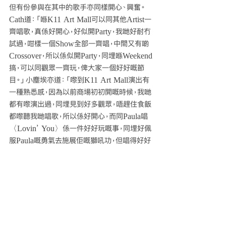
但有份參與在其中的歌手亦同樣開心、興奮。
Cath道：「喺K11 Art Mall可以同其他Artist一
齊唱歌，真係好開心，好似開Party，我哋好耐冇
試過，咁樣一個Show全部一齊唱，中間又有啲
Crossover，所以係似開Party，同埋喺Weekend
搞，可以同觀眾一齊玩，俾大家一個好好嘅節
目。」小塵埃亦道：「嚟到K11 Art Mall演出有
一種熟悉感，因為以前商場初初開嘅時候，我哋
都有嚟演出過，同埋見到好多觀眾，唔趕住食飯
都嚟聽我哋唱歌，所以係好開心，而同Paula唱
〈Lovin’ You〉係一件好好玩嘅事，同埋好佩
服Paula嘅勇氣去施展佢嘅獅吼功，但唱得好好
啊！」至於Phil亦表示：「好玩！咁多兄弟姐妹去
做一個Show，有好多Crossover，大家一齊練
好多歌，又重新編曲度好多和音，咁多觀眾聽足
成晚，但感覺亦似將歌曲重新編製俾自己去玩，
自己Enjoy之餘，又有咁多觀眾喺度，實在玩得
好開心。」至於自彈自唱高山低谷，Phil則說：
「我哋今次活動主題係Artisans Never Stop，