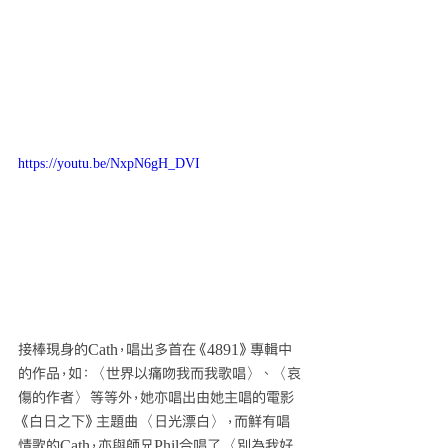
https://youtu.be/NxpN6gH_DVI
接棒現身的Cath，唱出多首在《4891》專輯中
的作品，如：〈世界以痛吻我而我歌唱〉、〈哀
傷的作者〉等等外，她亦唱出由她主唱的電影
《白日之下》主題曲〈日光漂白〉，而鮮有唱
情歌的Cath，亦與師兄Phil合唱了〈別為我好