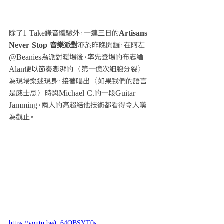
除了1 Take錄音體驗外，一連三日的
Artisans 
Never Stop 音樂派對
亦於昨晚開鑼，在阿左
@Beanies為派對暖場後，率先登場的布志綸
Alan便以節奏澎湃的〈第一億次細胞分裂〉
為現場樂迷現身，接著唱出〈如果我們的語言
是威士忌〉時與Michael C.的一段Guitar 
Jamming，兩人的高超結他技術都看得令人嘆
為觀止。
https://youtu.be/t_64OBSYT0s