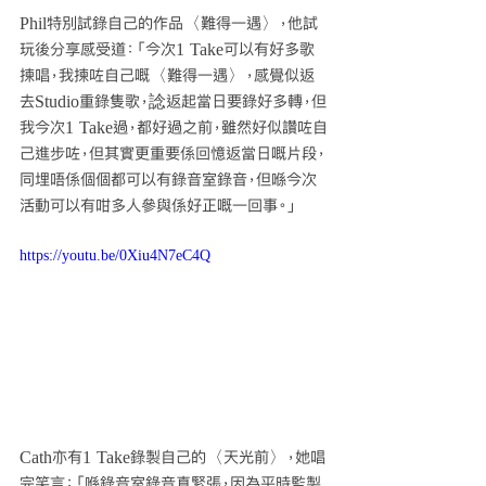
Phil特別試錄自己的作品〈難得一遇〉，他試
玩後分享感受道：「今次1 Take可以有好多歌
揀唱，我揀咗自己嘅〈難得一遇〉，感覺似返
去Studio重錄隻歌，諗返起當日要錄好多轉，但
我今次1 Take過，都好過之前，雖然好似讚咗自
己進步咗，但其實更重要係回憶返當日嘅片段，
同埋唔係個個都可以有錄音室錄音，但喺今次
活動可以有咁多人參與係好正嘅一回事。」
https://youtu.be/0Xiu4N7eC4Q
Cath亦有1 Take錄製自己的〈天光前〉，她唱
完笑言：「喺錄音室錄音真緊張，因為平時監製