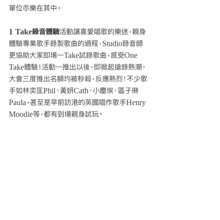
單位亦樂在其中。
1 Take錄音體驗
活動讓喜愛唱歌的樂迷，親身
體驗專業歌手錄製歌曲的過程，Studio錄音師
更協助大家即場一Take試錄歌曲，感受One 
Take體驗！活動一推出以後，即掀起搶錄熱潮，
大會三度推出名額均被秒殺，反應熱烈！不少歌
手如林奕匡Phil、黃妍Cath、小塵埃、區子琳
Paula，甚至是早前訪港的英國唱作歌手Henry 
Moodie等，都有到場親身試玩。