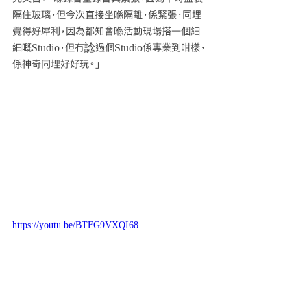
隔住玻璃，但今次直接坐喺隔離，係緊張，同埋
覺得好犀利，因為都知會喺活動現場搭一個細
細嘅Studio，但冇諗過個Studio係專業到咁樣，
係神奇同埋好好玩。」
https://youtu.be/BTFG9VXQI68