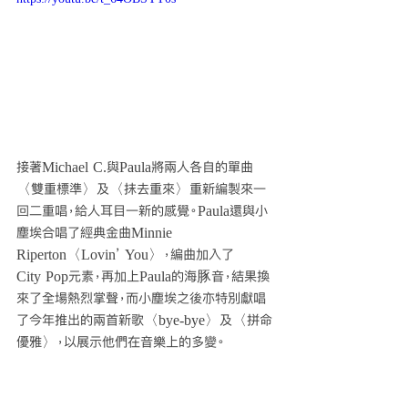
接著Michael C.與Paula將兩人各自的單曲
〈雙重標準〉及〈抹去重來〉重新編製來一
回二重唱，給人耳目一新的感覺。Paula還與小
塵埃合唱了經典金曲Minnie 
Riperton〈Lovin’ You〉，編曲加入了
City Pop元素，再加上Paula的海豚音，結果換
來了全場熱烈掌聲，而小塵埃之後亦特別獻唱
了今年推出的兩首新歌〈bye-bye〉及〈拼命
優雅〉，以展示他們在音樂上的多變。