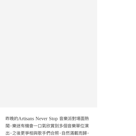
昨晚的Artisans Never Stop 音樂派對場面熱
鬧，樂迷有機會一口氣欣賞到多個音樂單位演
出，之後更爭相與歌手們合照，自然滿載而歸，