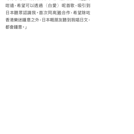
咁遠，希望可以透過〈白愛〉呢首歌，吸引到
日本聽眾認識我。首次同高瀨合作，希望除咗
香港樂迷鍾意之外，日本嘅朋友聽到我唱日文，
都會鍾意。」