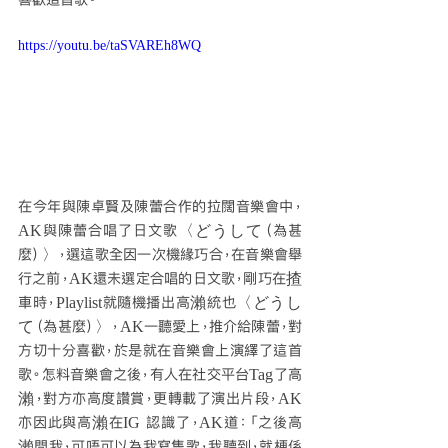
https://youtu.be/taSVAREh8WQ
在今年與陳卓賢及陳蕾合作的拉闊音樂會中，
AK與陳蕾合唱了日文歌〈どうして（為甚
麼）〉，選這歌全因一次機緣巧合，在音樂會舉
行之前，AK還未選定合唱的日文歌，剛巧在揸
車時，Playlist就隨機播出高瀨統也〈どうし
て（為甚麼）〉，AK一聽愛上，推介給陳蕾，對
方切十分喜歡，於是就在音樂會上演繹了這首
歌。怎料音樂會之後，有人在社交平台Tag了高
瀨，對方亦高度讚賞，更轉載了演出片段，AK
亦因此與高瀨在IG 認識了，AK道：「之後高
瀨問我，可唔可以為我寫隻歌，我聽到，就梗係