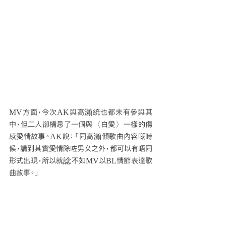
MV方面，今次AK與高瀨統也都未有參與其
中，但二人卻構思了一個與〈白愛〉一樣的傷
感愛情故事。AK說：「同高瀨傾歌曲內容嘅時
候，講到其實愛情除咗男女之外，都可以有唔同
形式出現，所以就諗不如MV以BL情節表達歌
曲故事。」