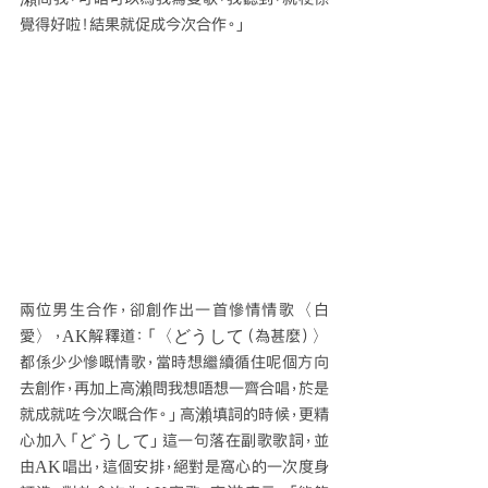
覺得好啦！結果就促成今次合作。」
兩位男生合作，卻創作出一首慘情情歌〈白
愛〉，AK解釋道：「〈どうして（為甚麼）〉
都係少少慘嘅情歌，當時想繼續循住呢個方向
去創作，再加上高瀨問我想唔想一齊合唱，於是
就成就咗今次嘅合作。」高瀨填詞的時候，更精
心加入「どうして」這一句落在副歌歌詞，並
由AK唱出，這個安排，絕對是窩心的一次度身