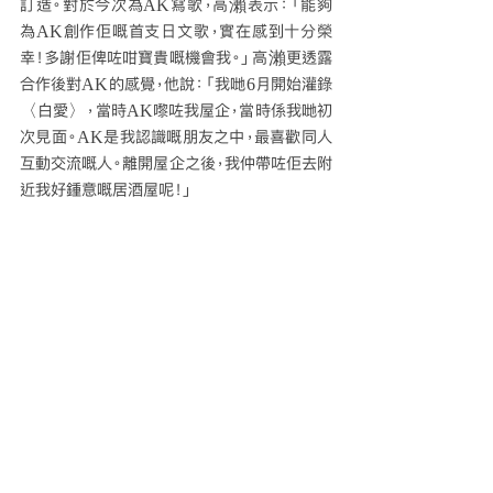
訂造。對於今次為AK寫歌，高瀨表示：「能夠
為AK創作佢嘅首支日文歌，實在感到十分榮
幸！多謝佢俾咗咁寶貴嘅機會我。」高瀨更透露
合作後對AK的感覺，他說：「我哋6月開始灌錄
〈白愛〉，當時AK嚟咗我屋企，當時係我哋初
次見面。AK是我認識嘅朋友之中，最喜歡同人
互動交流嘅人。離開屋企之後，我仲帶咗佢去附
近我好鍾意嘅居酒屋呢！」