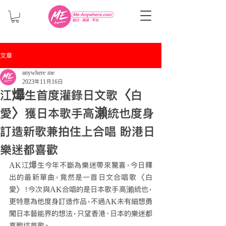
文章
anywhere me
2023年11月16日
江𤒹生首度灌錄日文歌〈白
愛〉獲日本歌手高瀨統也度身
訂造新歌兼拍住上合唱 盼港日
樂迷都喜歡
AK江𤒹生今年不斷為樂迷帶來驚喜，今日釋
出的最新單曲，竟然是一首日文合唱歌〈白
愛〉！今次與AK合唱的是日本歌手高瀨統也，
更特意為他度身訂造作品，不過AK未有細想勇
闖日本藝能界的想法，只望香港、日本的樂迷都
喜歡這首歌。