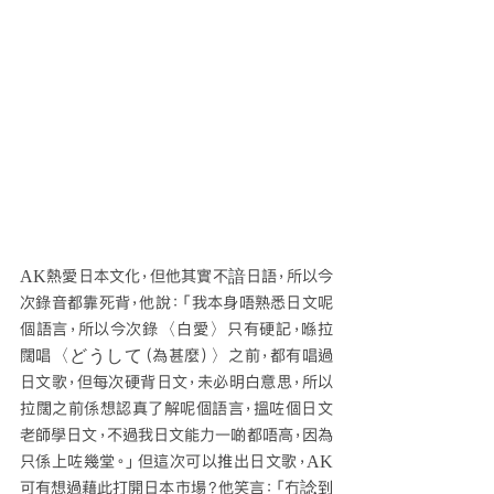
AK熱愛日本文化，但他其實不諳日語，所以今
次錄音都靠死背，他說：「我本身唔熟悉日文呢
個語言，所以今次錄〈白愛〉只有硬記，喺拉
闊唱〈どうして（為甚麼）〉之前，都有唱過
日文歌，但每次硬背日文，未必明白意思，所以
拉闊之前係想認真了解呢個語言，搵咗個日文
老師學日文，不過我日文能力一啲都唔高，因為
只係上咗幾堂。」但這次可以推出日文歌，AK
可有想過藉此打開日本市場？他笑言：「冇諗到