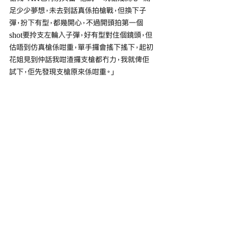
足少少夢想，未去到話真係拍槍戰，但換下子
彈，扮下有型，都幾開心，不過開頭拍第一個
shot要拎支左輪入子彈，好有型對住個鏡頭，但
估唔到仿真槍係咁重，單手攞會搖下搖下，起初
花姐見到仲話我咁渣攞支槍都冇力，我就俾佢
試下，佢先發現支槍原來係咁重。」