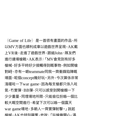
〈Game of Life〉是一首很有畫面的作品，所
以MV方面也順利成章以遊戲世界呈現，AK戴
上VR後，走進了遊戲世界，跟細John、隊友們
進行連場槍戰。AK表示：「MV會見到有好多
槍械，好多平時好少接觸得到嘅事物，例如開槍
對峙，亦有一啲teammate同我一齊衝鋒陷陣嘅
場面，呢個concept幾好玩。另外，今次算係非常
淺嚐咗一下war game，因為每支槍都只係入咗
氣，冇實彈、BB彈，只可以感受到開槍嗰一下
少少重量，同埋場地所限，只能偷位扮喺一個比
較大嘅空間進行，希望下次可以喺一個露天
war game場地，多啲人一齊實彈射擊。」說起
槍械，AK也特別興奮，他說：「玩槍幾開心，滿