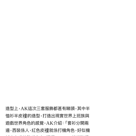
造型上，AK這次三套服飾都甚有睇頭，其中半
恤衫半皮褸的造型，打造出現實世界上班族與
遊戲世界角色的感覺，AK介紹：「套衫分開兩
邊，西裝係人，紅色皮褸就係打機角色，好似機