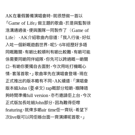
AK在暑假籌備演唱會時，就很想做一首以
「Game of Life」做主題的歌曲，於是與監製徐
浩溝通過後，便與團隊一同製作了〈Game of 
Life〉，AK介紹歌曲內容道：「我入行後，好似
入咗一個新嘅遊戲世界，呢5、6年經歷好多唔
同嘅難關，有啲比較順利有啲比較難，有啲可能
係需要同啲同伴組隊，你先可以跨過嘅一啲關
口，有啲你要獨自去面對，今次用咗打機嘅心
情，套落首歌。」歌曲率先在演唱會登場，現在
正式推出的版本略有不同，AK續道：「演唱會
版本細John（姜卓文）rap嘅部分短啲，嗰陣唔
夠時間準備full version，亦冇邀請佢上台，今次
正式版加長咗細John部分，因為難得佢嚟
featuring，就俾多啲air time佢一齊玩，希望下
次live版可以同佢喺台面一齊演繹呢首歌。」