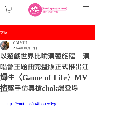
文章
CALV1N
2024年10月17日
以遊戲世界比喻演藝旅程 演
唱會主題曲完整版正式推出江
𤒹生〈Game of Life〉MV
揸墜手仿真槍chok爆登場
https://youtu.be/m4fbp-cw9vg