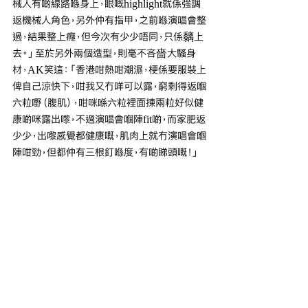
械人有啲線路喺身上，眼嘅highlight就係強調
返機械人角色，另外仲有指甲，之前喺演唱會整
過，結果整上癮，但今次有少少唔同，只係黐上
去。」至於另外兩個造型，則毫不吝嗇大騷身
材，AK笑這：「香港咁熱咁潮濕，梗係要服裝上
俾自己涼快下，咁我又冇咩可以露，窮剩得返嗰
六粒嘢（腹肌），咁咪喺六粒裡面揀兩粒好似健
康啲咪露出嚟，不過演唱會嗰陣fit啲，而家肥返
少少，出嚟感覺都健康嘅，肌肉上就冇演唱會嗰
陣咁勁，但都仲有三根釘喺度，有啲睇頭嘅！」