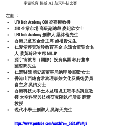
宇宙教育 協辦 AI 航天科技比賽
左起 ：
UFO Tech Academy COO 梁嘉權教授
3HK 企業市場 高級副總裁 麥紀欣女士
UFO Tech Academy 創辦人 梁詠倫先生
香港兒童基金會主席 施禮賢先生
仁愛堂蔡黃玲玲教育基金 永遠會董暨命名
人 蔡黃玲玲主席 MH, JP
源宇宙教育（國際）投資集團 執行董事 
葉啓邦先生
仁濟醫院 第57屆董事局總理 劉穎勤女士
香港山西總會常務理事兼文化及藝術委員
會主席 吳婧女士
香港科技大學土木及環境工程學系講座教
授 太空科學與技術研究院執行所長 蘇慧
教授
現代小學士創辦人 吳海天先生
https://www.youtube.com/watch?v=_3tB3aWuMj8