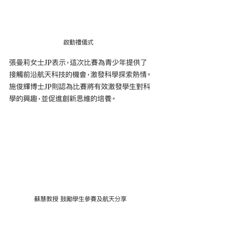
啟動禮儀式  
張曼莉女士JP表示，這次比賽為青少年提供了
接觸前沿航天科技的機會，激發科學探索熱情。
施俊輝博士JP則認為比賽將有效激發學生對科
學的興趣，並促進創新思維的培養。
蘇慧教授 鼓勵學生參賽及航天分享