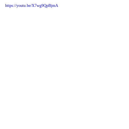
https://youtu.be/X7wg9QpBjmA