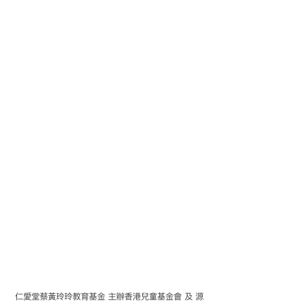
仁愛堂蔡黃玲玲教育基金 主辦香港兒童基金會 及 源