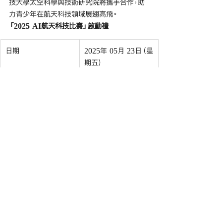
技大學太空科學與技術研究院將攜手合作，助
力青少年在航天科技領域展翅高飛。
「2025 AI航天科技比賽」啟動禮
日期
2025年 05月 23日（星
期五）
地點
科學園科技大道西10
號10W大樓2樓4號及5
號會議廳
時間
下午4時正 至 5時正
主禮嘉賓
仁愛堂蔡黃玲玲
教育基金 永遠會
董暨命名人 蔡黃
玲玲主席 MH, 
JP
香港兒童基金會