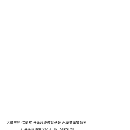
大會主席 仁愛堂 蔡黃玲玲教育基金 永遠會董暨命名
人 蔡黃玲玲主席MH, JP  致歡迎詞