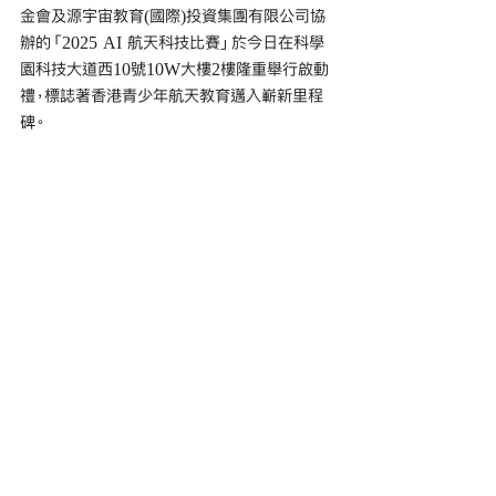
金會及源宇宙教育(國際)投資集團有限公司協
辦的「2025 AI 航天科技比賽」於今日在科學
園科技大道西10號10W大樓2樓隆重舉行啟動
禮，標誌著香港青少年航天教育邁入嶄新里程
碑。