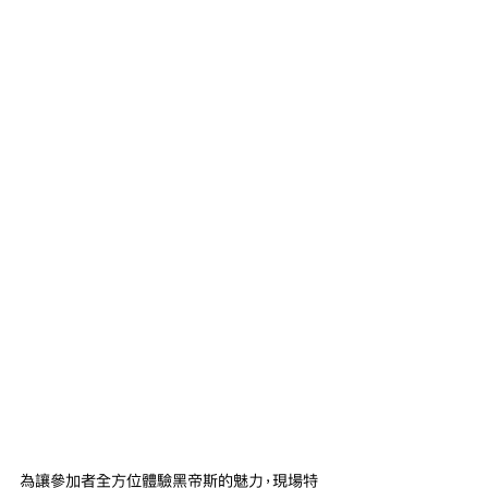
為讓參加者全方位體驗黑帝斯的魅力，現場特