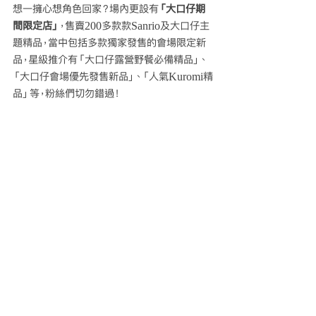
想一擁心想角色回家？場內更設有
「大口仔期
間限定店」
，售賣200多款款Sanrio及大口仔主
題精品，當中包括多款獨家發售的會場限定新
品，星級推介有「大口仔露營野餐必備精品」、
「大口仔會場優先發售新品」、「人氣Kuromi精
品」等，粉絲們切勿錯過！