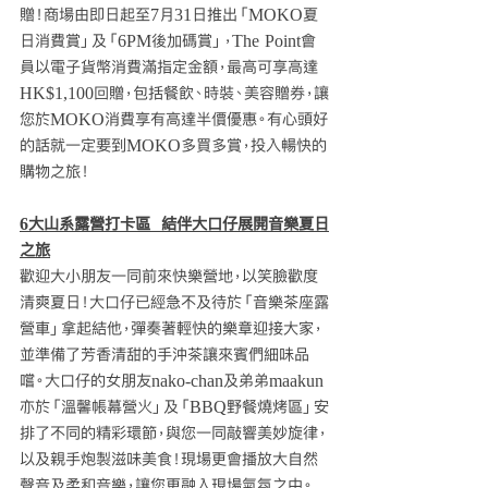
贈！商場由即日起至7月31日推出「MOKO夏
日消費賞」及「6PM後加碼賞」，The Point會
員以電子貨幣消費滿指定金額，最高可享高達
HK$1,100回贈，包括餐飲、時裝、美容贈券，讓
您於MOKO消費享有高達半價優惠。有心頭好
的話就一定要到MOKO多買多賞，投入暢快的
購物之旅！
6大山系露營打卡區  結伴大口仔展開音樂夏日
之旅
歡迎大小朋友一同前來快樂營地，以笑臉歡度
清爽夏日！大口仔已經急不及待於「音樂茶座露
營車」拿起結他，彈奏著輕快的樂章迎接大家，
並準備了芳香清甜的手沖茶讓來賓們細味品
嚐。大口仔的女朋友nako-chan及弟弟maakun
亦於「溫馨帳幕營火」及「BBQ野餐燒烤區」安
排了不同的精彩環節，與您一同敲響美妙旋律，
以及親手炮製滋味美食！現場更會播放大自然
聲音及柔和音樂，讓您更融入現場氣氛之中。