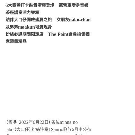
6大露營打卡裝置清爽登場   露營車變身音樂
茶座譜奏活力樂章  
結伴大口仔開啟盛夏之旅   女朋友nako-chan
及弟弟maakun可愛現身
粉絲必逛期間限定店   The Point會員換領獨
家限量精品
（香港，2022年6月22日）各位minna no 
tābō（大口仔）粉絲注意！Sanrio剛於6月中公布