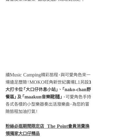
續Music Camping精彩旅程，與可愛角色來一
場遠足歷險！MOKO旺角新世紀廣場L1另設
3
大打卡位「大口仔休息小站」、「nako-chan野
餐區」及「maakun音樂鞦韆」
，可愛角色手持
各式各樣的小型樂器奏出活潑樂曲，為您的冒
險旅程加油打氣！
粉絲必逛期間限定店  The Point會員消費換
領獨家大口仔精品