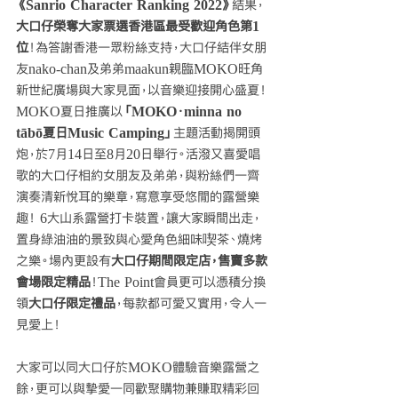
《Sanrio Character Ranking 2022》
結果，
大口仔榮奪大家票選香港區最受歡迎角色第1
位
！為答謝香港一眾粉絲支持，大口仔結伴女朋
友nako-chan及弟弟maakun親臨MOKO旺角
新世紀廣場與大家見面，以音樂迎接開心盛夏！
MOKO夏日推廣以
「MOKO．minna no 
tābō夏日Music Camping」
主題活動揭開頭
炮，於7月14日至8月20日舉行。活潑又喜愛唱
歌的大口仔相約女朋友及弟弟，與粉絲們一齊
演奏清新悅耳的樂章，寫意享受悠閒的露營樂
趣！ 6大山系露營打卡裝置，讓大家瞬間出走，
置身綠油油的景致與心愛角色細味喫茶、燒烤
之樂。場內更設有
大口仔期間限定店，售賣多款
會場限定精品
！The Point會員更可以憑積分換
領
大口仔限定禮品
，每款都可愛又實用，令人一
見愛上！
大家可以同大口仔於MOKO體驗音樂露營之
餘，更可以與摯愛一同歡聚購物兼賺取精彩回