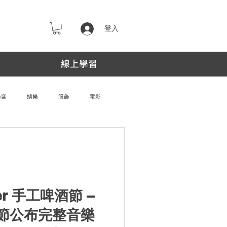
登入
線上學習
美容
娛樂
服飾
電影
Beer ⼿⼯啤酒節 –
節公布完整音樂