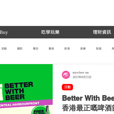
Buy
吃學玩樂
理財資訊
活動
攝影
專訪
藝術
飲食
音樂
旅遊
anywhere me
2023年8月25日
活動
Better With 
香港最正嘅啤酒