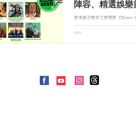
陣容、精選娛樂
釀酒廠
香港最正嘅手工啤酒節 《Better 
喇！完整音樂陣容、精選娛樂節目
出爐，令啤酒迷更 加欲罷不能。 《Bet
工啤酒節由 Clockenflap 幕後班底
© 2021 by Me-Anywhere All Rights Reserved
​廣告合作:
marketing@me-anywhere.com