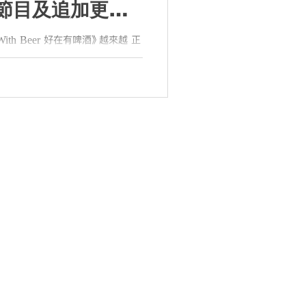
節目及追加更多
With Beer 好在有啤酒》越來越 正
及新加入釀酒廠及經銷商名單現在
ter With Beer 好在有啤酒》手
與...