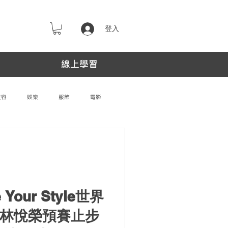
登入
線上學習
美容
娛樂
服飾
電影
e Your Style世界
軍林悅榮預賽止步