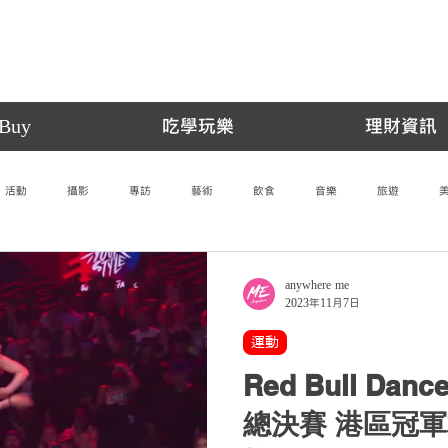
Buy
吃學玩樂
理財資訊
活動
攝影
專訪
藝術
飲食
音樂
旅遊
anywhere me
2023年11月7日
運動
Red Bull Danc
總決賽 港區冠