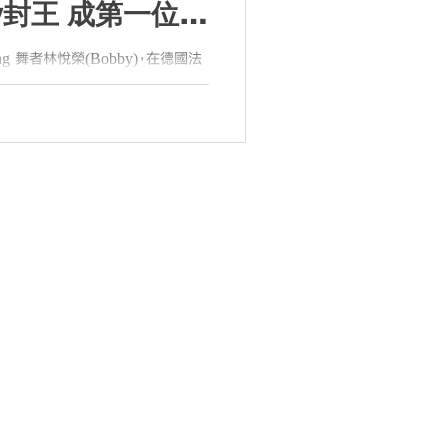
xy封王 成第一位贏
者
g 舞者林悅榮(Bobby)，在德國法
Your Style 世界總決賽預賽止步。
y成為首位贏得Red Bull Dance