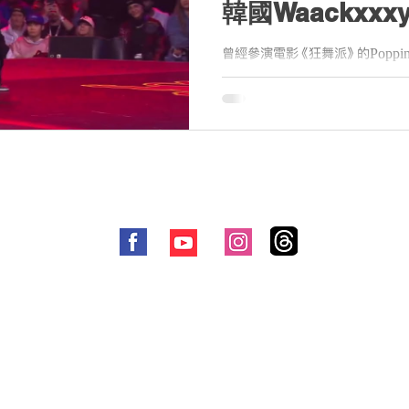
韓國Waackxx
得賽事冠軍女舞
曾經參演電影《狂舞派》的Poppin
蘭克福舉行的Red Bull Dance 
韓國的Waccking舞者Waackxxx
Your Style...
© 2021 by Me-Anywhere All Rights Reserved
​廣告合作:
marketing@me-anywhere.com