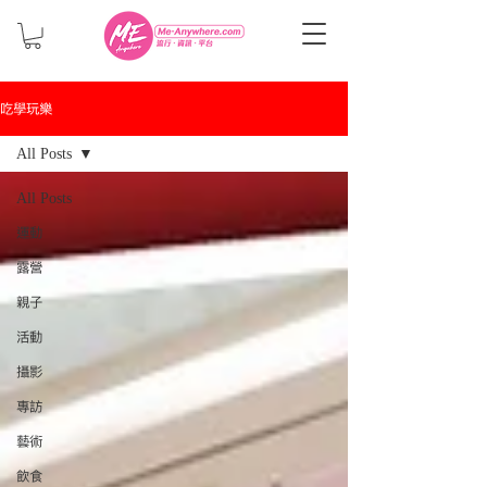
吃學玩樂
All Posts
All Posts
運動
露營
親子
活動
攝影
專訪
藝術
飲食