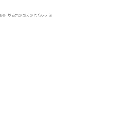
創作主導，以音樂類型分類的《Avo 保
usic Awards 2022》是一個由
全民投票聯同音樂業界推薦的頒獎典
...