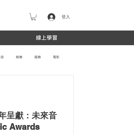
登入
線上學習
美容
娛樂
服飾
電影
週年呈獻：未來音
c Awards