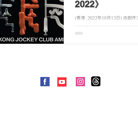
2022》
(香港．2022年10月13日) 由
險三週年呈獻：未來音樂選 TONE M
香港音樂創作人出發，以香港人
禮；TONE Music抱著「創作有價 .
© 2021 by Me-Anywhere All Rights Reserved
​廣告合作:
marketing@me-anywhere.com