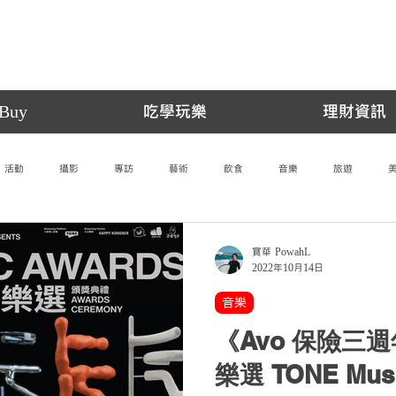
Buy
吃學玩樂
理財資訊
活動
攝影
專訪
藝術
飲食
音樂
旅遊
寶華 PowahL
2022年10月14日
音樂
《Avo 保險三
樂選 TONE Musi