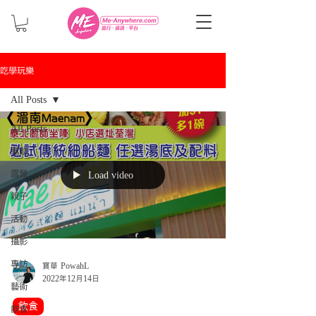
吃學玩樂
All Posts
All Posts
運動
露營
Load video
親子
活動
攝影
專訪
寶華 PowahL
2022年12月14日
藝術
飲食
飲食