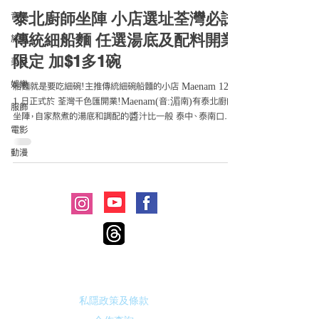
泰北廚師坐陣 小店選址荃灣必試
音樂
傳統細船麵 任選湯底及配料開業
旅遊
限定 加$1多1碗
美容
娛樂
船麵就是要吃細碗!主推傳統細碗船麵的小店 Maenam 12 月
1 日正式於 荃灣千色匯開業!Maenam(音:湄南)有泰北廚師
服飾
坐陣，自家熬煮的湯底和調配的醬汁比一般 泰中、泰南口味
電影
更加酸、辣、爽，想一嚐香濃的地道泰北風味切勿錯
過!Maenam 店舖不...
動漫
© 2021 by Me-Anywhere All Rights
Reserved
​廣告合作:
marketing@me-anywhere.com
私隱政策及條款