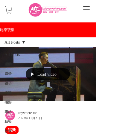
吃學玩樂
All Posts
All Posts
運動
露營
Load video
親子
活動
攝影
專訪
anywhere me
2023年11月21日
藝術
娛樂
飲食