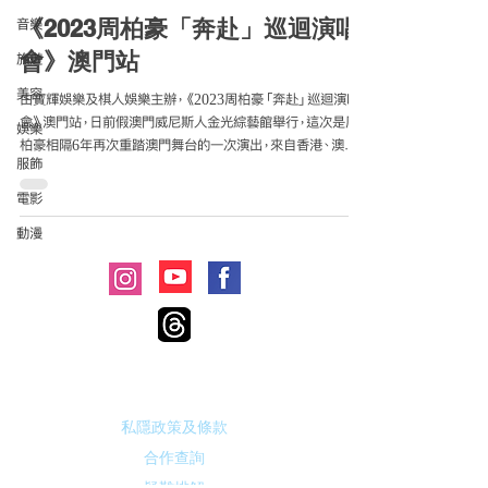
《2023周柏豪「奔赴」巡迴演唱
音樂
會》澳門站
旅遊
美容
由寶輝娛樂及棋人娛樂主辦，《2023周柏豪「奔赴」巡迴演唱
會》澳門站，日前假澳門威尼斯人金光綜藝館舉行，這次是周
娛樂
柏豪相隔6年再次重踏澳門舞台的一次演出，來自香港、澳門、
服飾
廣州、珠海、江門等地的粉絲熱切期待柏豪的來臨，這次終於
可以一睹柏豪的風采，自然份外興奮，柏豪難得與過萬粉絲...
電影
動漫
© 2021 by Me-Anywhere All Rights
Reserved
​廣告合作:
marketing@me-anywhere.com
私隱政策及條款
合作查詢
疑難排解