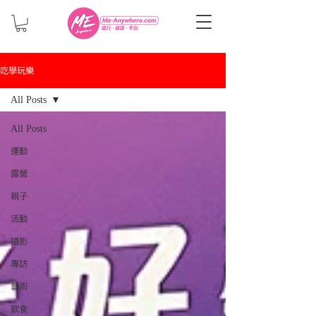
吃學玩樂
All Posts
All Posts
運動
露營
親子
活動
攝影
專訪
藝術
飲食