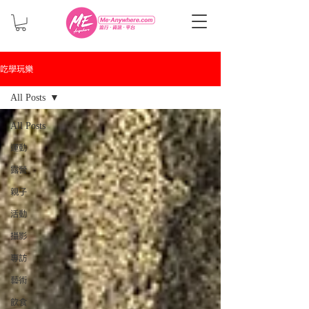
吃學玩樂
All Posts
All Posts
運動
露營
親子
活動
攝影
專訪
藝術
飲食