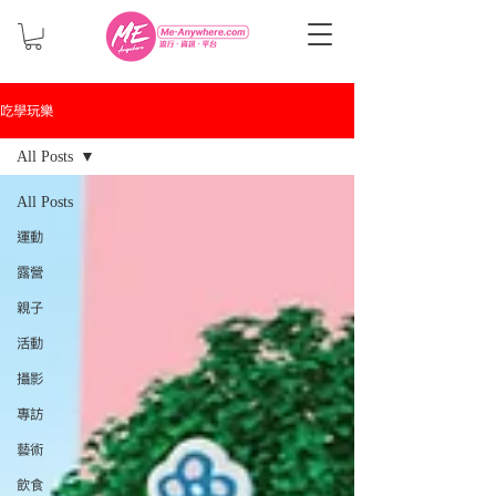
吃學玩樂
All Posts
All Posts
運動
露營
親子
活動
攝影
專訪
藝術
飲食